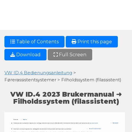
Table of Contents
Print this page
Download
Full Screen
VW ID.4 Bedienungsanleitung
>
Førerassistentsystemer > Filholdssystem (filassistent)
VW ID.4 2023 Brukermanual ➜
Filholdssystem (filassistent)
frontrute 
Bilpleie. 
ÿ 
Sensorer 
Radarsensorens 
synlighet 
er 
begrenset 
av 
vedlegg, 
dekorative 
rammer 
på 
skiltholdere 
eller 
klistremerker. 
Rydd 
området 
rundt 
radarsensoren 
og 
kameraene. 
ÿ 
Sensorer 
og 
kameraer . 
Kameraets 
visning 
er 
begrenset 
av 
vedlegg 
eller 
klistremerker. 
Hold 
området 
rundt 
kameraets 
synsfelt 
klart 
ÿ 