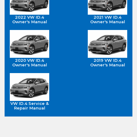
2022 VW ID.4
2021 VW ID.4
Owner's Manual
Owner's Manual
2020 VW ID.4
2019 VW ID.4
Owner's Manual
Owner's Manual
VW ID.4 Service &
Repair Manual