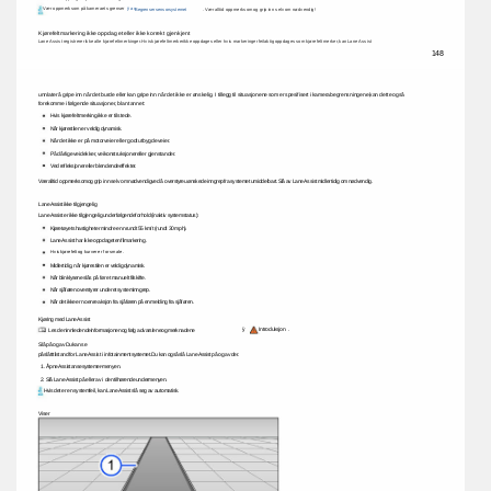
Vær 
oppmerksom 
på 
kameraets 
grenser 
ÿ 
av 
Begrenser 
sensorsystemet 
. 
Vær 
alltid 
oppmerksom 
og 
grip 
inn 
selv 
om 
nødvendig! 
Kjørefeltmarkering 
ikke 
oppdaget 
eller 
ikke 
korrekt 
gjenkjent 
Lane 
Assist 
registrerer 
ikke 
alle 
kjørefeltmerkinger. 
Hvis 
kjørefeltmerker 
ikke 
oppdages 
eller 
hvis 
markeringer 
feilaktig 
oppdages 
som 
kjørefeltmerker, 
kan 
Lane 
Assist 
148 
unnlater 
å 
gripe 
inn 
når 
det 
burde 
eller 
kan 
gripe 
inn 
når 
det 
ikke 
er 
ønskelig. 
I 
tillegg 
til 
situasjonene 
som 
er 
spesifisert 
i 
kamerabegrensningene, 
kan 
dette 
også 
forekomme 
i 
følgende 
situasjoner, 
blant 
annet: 
Hvis 
kjørefeltmerking 
ikke 
er 
tilstede. 
Når 
kjørestilen 
er 
veldig 
dynamisk. 
Når 
det 
ikke 
er 
på 
motorveier 
eller 
godt 
utbygde 
veier. 
På 
dårlige 
veidekker, 
veikonstruksjoner 
eller 
gjenstander. 
Ved 
refleksjoner 
eller 
blendende 
effekter. 
Vær 
alltid 
oppmerksom 
og 
grip 
inn 
selv 
om 
nødvendig 
ved 
å 
overstyre 
uønskede 
inngrep 
fra 
systemet 
umiddelbart. 
Slå 
av 
Lane 
Assist 
midlertidig 
om 
nødvendig. 
Lane 
Assist 
ikke 
tilgjengelig 
Lane 
Assist 
er 
ikke 
tilgjengelig 
under 
følgende 
forhold 
(inaktiv 
systemstatus): 
Kjøretøyets 
hastighet 
er 
mindre 
enn 
rundt 
55 
km/t 
(rundt 
30 
mph). 
Lane 
Assist 
har 
ikke 
oppdaget 
en 
filmarkering. 
Hvis 
kjørefelt 
og 
kurver 
er 
for 
smale. 
Midlertidig, 
når 
kjørestilen 
er 
veldig 
dynamisk. 
Når 
blinklysene 
slås 
på 
før 
et 
manuelt 
filskifte. 
Når 
sjåføren 
overstyrer 
under 
et 
systeminngrep. 
Når 
det 
ikke 
er 
noen 
reaksjon 
fra 
sjåføren 
på 
en 
melding 
fra 
sjåføren. 
Kjøring 
med 
Lane 
Assist 
ÿ 
Introduksjon 
. 
Les 
den 
innledende 
informasjonen 
og 
følg 
advarslene 
og 
merknadene 
Slå 
på 
og 
av 
Du 
kan 
se 
påslått 
tilstand 
for 
Lane 
Assist 
i 
infotainmentsystemet. 
Du 
kan 
også 
slå 
Lane 
Assist 
på 
og 
av 
der. 
1. 
Åpne 
Assistansesystemer-menyen. 
2. 
Slå 
Lane 
Assist 
på 
eller 
av 
i 
den 
tilhørende 
undermenyen. 
Hvis 
det 
er 
en 
systemfeil, 
kan 
Lane 
Assist 
slå 
seg 
av 
automatisk. 
Viser 