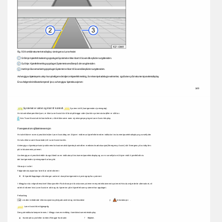
Fig. 
93 
I 
kombiinstrumentets 
display: 
visninger 
av 
Lane 
Assist 
Grå 
linje: 
kjørefeltmarkering 
oppdaget. 
Systemet 
er 
ikke 
klart 
til 
å 
overvåke 
på 
den 
angitte 
siden. 
Gul 
linje: 
Kjørefeltmerking 
oppdaget. 
Systemet 
overvåker 
på 
den 
angitte 
siden. 
Hvit 
linje: 
Banemarkering 
oppdaget. 
Systemet 
er 
klart 
til 
å 
overvåke 
på 
den 
angitte 
siden. 
Avhengig 
av 
kjøretøyets 
utstyr 
kan 
ytterligere 
detaljer 
om 
kjørefeltmerking, 
for 
eksempel 
ødelagte 
veimerker, 
også 
vises 
på 
instrumentpanelets 
display. 
En 
av 
følgende 
indikatorlamper 
vil 
lyse, 
avhengig 
av 
kjøresituasjonen: 
149 
Systemet 
er 
aktivt 
og 
klart 
til 
kontroll. 
System 
i 
drift 
(korrigerende 
styreinngrep). 
Hvis 
kontrollampen 
ikke 
lyser, 
er 
ikke 
Lane 
Assist 
klar 
til 
bruk 
på 
begge 
sider 
(inaktiv 
systemstatus) 
eller 
er 
slått 
av. 
Hvis 
Travel 
Assist 
aktivt 
kontrollerer, 
vil 
det 
ikke 
være 
noen 
styreinngrep 
og 
ingen 
Lane 
Assist-display. 
Forespørsel 
om 
sjåførintervensjon 
Hvis 
det 
ikke 
er 
noen 
styreaktivitet, 
ber 
Lane 
Assist 
deg 
om 
å 
kjøre 
i 
midten 
av 
kjørefeltet 
med 
en 
indikator 
i 
instrumentpanelets 
display 
og 
varsellyder. 
Hvis 
du 
ikke 
svarer 
tilsvarende, 
blir 
Lane 
Assist 
inaktiv. 
Avhengig 
av 
kjøretøyets 
utstyr 
aktiveres 
halvautomatisk 
kjøretøykontroll 
i 
en 
medisinsk 
nødsituasjon 
(Emergency 
Assist) 
når 
Emergency 
Assist 
byttes 
på 
i 
infotainmentsystemet. 
Uavhengig 
av 
styreaktivitet 
blir 
du 
også 
bedt 
av 
en 
indikator 
på 
instrumentpanelets 
display 
og 
av 
en 
varsellyd 
om 
å 
kjøre 
midt 
i 
kjørefeltet 
hvis 
det 
korrigerende 
styreinngrepet 
tar 
lang 
tid. 
Vibrasjon 
i 
rattet 
Følgende 
situasjon 
kan 
føre 
til 
at 
rattet 
vibrerer: 
Et 
kjørefelt 
oppdages 
ikke 
lenger 
under 
et 
skarpt 
korrigerende 
styreinngrep 
fra 
systemet. 
I 
tillegg 
kan 
du 
velge 
alternativet 
Vibrasjon 
eller 
Rattvibrasjon 
i 
Assistansesystemer-menyen 
i 
infotainmentsystemet. 
Hvis 
du 
velger 
dette 
alternativet, 
vil 
rattet 
vil 
vibrere 
hvis 
Lane 
Assist 
er 
aktiv 
og 
du 
kjører 
inn 
på 
et 
kjørefelt 
som 
systemet 
har 
oppdaget. 
Feilsøking 
ÿ 
Introduksjon 
. 
Les 
den 
innledende 
informasjonen 
og 
følg 
advarslene 
og 
merknadene 
Lane 
Assist 
ikke 
tilgjengelig 
Den 
gule 
indikatorlampen 
tennes. 
I 
tillegg 
vises 
en 
melding 
i 
kombiinstrumentets 
display. 
Bilpleie. 
Kameraets 
synsfelt 
er 
skittent. 
Rengjør 
frontruten 
ÿ 