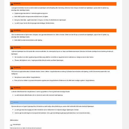
ADVARSEL 
Løse 
gjenstander 
kan 
kastes 
rundt 
innsiden 
av 
kjøretøyet 
ved 
brå 
kjøring 
eller 
bremsing. 
Dette 
kan 
føre 
til 
tap 
av 
kontroll 
over 
kjøretøyet, 
og 
kan 
føre 
til 
ulykker 
og 
alvorlige 
eller 
dødelige 
skader. 
Oppbevar 
gjenstander 
kun 
i 
lukkede 
oppbevaringsrom. 
Hold 
alltid 
oppbevaringsrommene 
lukket 
mens 
du 
kjører. 
Heng 
kun 
lette 
klær, 
opptil 
maksimalt 
2,5 
kg 
(ca. 
5,5 
lbs), 
fra 
frakkkrokene 
i 
kjøretøyet. 
La 
aldri 
tunge, 
harde 
eller 
skarpe 
gjenstander 
ligge 
i 
kleslommene. 
ADVARSEL 
Hvis 
hanskerommet 
er 
åpent 
mens 
du 
kjører, 
kan 
gjenstander 
kastes 
inn 
i 
bilens 
interiør. 
Dette 
kan 
føre 
til 
tap 
av 
kontroll 
over 
kjøretøyet, 
og 
kan 
føre 
til 
ulykker 
og 
alvorlige 
eller 
dødelige 
skader. 
Hold 
alltid 
hanskerommet 
lukket 
under 
kjøring. 
ADVARSEL 
Lightere 
i 
kjøretøyet 
kan 
bli 
skadet 
eller 
antennes 
utilsiktet, 
for 
eksempel 
på 
grunn 
av 
høye 
overflatetemperaturer. 
Dette 
kan 
forårsake 
alvorlige 
brannskader 
og 
skader 
på 
kjøretøyet. 
Før 
du 
lukker 
rom 
eller 
oppbevaringsområder, 
sørg 
alltid 
for 
at 
det 
ikke 
er 
sigarettennere 
i 
nærheten 
av 
seksjonene 
som 
skal 
lukkes. 
Plasser 
aldri 
lightere 
i 
rom, 
i 
lagringsområder 
eller 
på 
andre 
overflater 
i 
kjøretøyet. 
ADVARSEL 
Feil 
bruk 
av 
koppholderne 
kan 
forårsake 
skader. 
Varme 
drikker 
i 
koppholderne 
kan 
søle 
og 
forårsake 
brannskader 
under 
kjøring, 
ved 
brå 
bremsemanøvrer 
eller 
ved 
kollisjoner. 
Ikke 
plasser 
varme 
drikker 
i 
koppholderne. 
Pass 
på 
at 
kun 
drikker 
av 
passende 
størrelse 
oppbevares 
i 
koppholderen. 
Drikkevarer 
må 
alltid 
være 
stødige 
og 
sikre 
i 
koppholderen. 
ADVARSEL 
Lukkede 
drikkeflasker 
kan 
eksplodere 
av 
varme 
og 
sprekke 
av 
frost 
og 
forårsake 
alvorlige 
skader. 
La 
aldri 
lukkede 
drikkeflasker 
stå 
i 
et 
ekstremt 
varmt 
eller 
ekstremt 
kaldt 
kjøretøy. 
LEGGE 
MERKE 
TIL 
Gjenstander 
som 
er 
lagret 
i 
kjøretøyet 
kan 
bli 
skadet 
av 
sterkt 
sollys 
eller 
påvirkning 
av 
varme 
eller 
kulde 
eller 
forårsake 
skade 
på 
kjøretøyet. 
La 
aldri 
gjenstander, 
dagligvarer 
eller 
medisiner 
som 
er 
følsomme 
for 
temperatur 
ligge 
i 
kjøretøyets 
interiør. 
Husk 
at 
gjenstander 
laget 
av 
transparente 
materialer, 
f.eks. 
gjennomsiktige 
sugekopper 
på 
dørvinduer, 
kan 
konsentrere 
sollys. 
Stikkontakter 
Introduksjon 
Elektriske 
enheter 
kan 
kobles 
til 
stikkontaktene 
i 
kjøretøyet. 