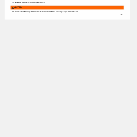
12 
V-kontakten 
fungerer 
kun 
når 
tenningen 
er 
slått 
på. 
ADVARSEL 
Feil 
bruk 
av 
stikkontakter 
og 
tilkoblede 
elektriske 
enheter 
kan 
føre 
til 
brann 
og 
alvorlige 
skader 
eller 
død. 
184 