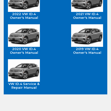
2022 VW ID.4
2021 VW ID.4
Owner's Manual
Owner's Manual
2020 VW ID.4
2019 VW ID.4
Owner's Manual
Owner's Manual
VW ID.4 Service &
Repair Manual