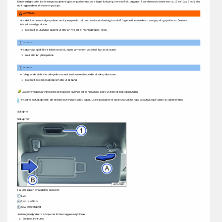
Det 
utvendige 
speilet 
for 
forsetepassasjeren 
vil 
gå 
ut 
av 
posisjonen 
som 
er 
lagret 
for 
kjøring 
i 
revers 
når 
du 
begynner 
å 
kjøre 
fremover 
fortere 
enn 
ca. 
15 
km/t 
(ca. 
9 
mph) 
eller 
når 
knappen 
dreies 
til 
en 
annen 
posisjon. 
ADVARSEL 
Hvis 
du 
folder 
de 
utvendige 
speilene 
mot 
kjøretøyet 
eller 
bakover 
uten 
å 
være 
forsiktig, 
kan 
du 
få 
fingrene 
i 
klem 
mellom 
utvendig 
speil 
og 
speilbasen. 
Dette 
kan 
forårsake 
alvorlige 
skader. 
Ikke 
brett 
de 
utvendige 
speilene 
ut 
eller 
inn 
hvis 
det 
er 
noen 
hindringer 
i 
veien. 
LEGGE 
MERKE 
TIL 
Hvis 
utvendige 
speil 
ikke 
er 
foldet 
inn 
når 
du 
kjører 
gjennom 
en 
vaskehall, 
kan 
de 
bli 
skadet. 
Brett 
alltid 
inn 
ytterspeilene. 
LEGGE 
MERKE 
TIL 
Innfelling 
av 
det 
elektriske 
sidespeilet 
manuelt 
kan 
forverre 
slitasje 
eller 
skade 
speilmotoren. 
Ikke 
brett 
elektriske 
sidespeil 
inn 
eller 
ut 
for 
hånd. 
La 
oppvarmingen 
av 
ytterspeilet 
være 
på 
bare 
så 
lenge 
det 
er 
nødvendig. 
Ellers 
vil 
strøm 
bli 
brukt 
unødvendig. 
Hvis 
det 
er 
en 
funksjonsfeil 
i 
det 
elektriske 
utvendige 
speilet, 
kan 
du 
justere 
posisjonen 
til 
speilet 
manuelt 
for 
hånd 
ved 
å 
trykke 
på 
kanten 
av 
speiloverflaten. 
Solskjerm 
Solskjermer 
Fig. 
80 
I 
fronten 
av 
takplaten: 
solskjerm. 
Lys. 
Fjern 
fra 
holderen. 
Skyv 
dekselet 
åpent. 
Justeringsmuligheter 
for 
solskjermer 
for 
fører 
og 
passasjer 
foran 
Brett 
mot 
frontruten. 