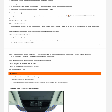
Manuell 
prosess: 
Sveip 
bakover 
på 
funksjonstasten 
og 
hold 
inne 
til 
den 
når 
ønsket 
posisjon. 
Lukking 
av 
solskjermen 
Automatisk 
prosess: 
Sveip 
fremover 
på 
funksjonstasten 
fig. 
81. 
Den 
automatiske 
prosessen 
avbrytes 
hvis 
funksjonstastene 
trykkes. 
Manuell 
prosess: 
Sveip 
forover 
på 
funksjonstasten 
og 
hold 
nede 
til 
den 
når 
ønsket 
posisjon. 
Klembeskyttelse 
av 
solskjerming 
. 
Hvis 
solskjermingen 
møter 
motstand 
eller 
en 
hindring 
ÿ 
Klembeskyttelsen 
kan 
redusere 
risikoen 
for 
å 
bli 
klemt 
og 
skadet 
når 
solskjermingen 
lukkes 
ved 
lukking, 
soltaket 
åpnes 
igjen 
umiddelbart. 
1. 
Sjekk 
hvorfor 
soltaket 
ikke 
lukket 
seg. 
2. 
Prøv 
igjen 
å 
lukke 
solskjermen. 
Hvis 
solskjermingen 
fortsatt 
møter 
motstand 
eller 
en 
hindring 
og 
ikke 
lukkes, 
åpner 
du 
solskjermingen 
igjen. 
I 
løpet 
av 
kort 
tid 
etter 
åpning 
kan 
du 
lukke 
solskjermen 
igjen 
uten 
klembeskyttelse. 
3. 
Hvis 
solskjermingen 
fortsatt 
ikke 
er 
i 
stand 
til 
å 
lukke 
seg, 
lukk 
solskjermingen 
uten 
klembeskyttelse. 
Lukking 
av 
solskjermen 
uten 
klembeskyttelse 
1. 
Prøv 
igjen 
å 
lukke 
solskjermingen. 
2. 
Hvis 
solskjermingen 
fortsatt 
ikke 
kan 
lukkes, 
sveip 
frem 
på 
funksjonstasten 
innen 
5 
sekunder 
fig. 
81 
og 
hold 
til 
solskjermingen 
er 
helt 
lukket. 
Dette 
vil 
lukke 
solskjermen 
uten 
klembeskyttelse. 
109 
3. 
Hvis 
solskjermingen 
fortsatt 
ikke 
vil 
lukke, 
kontakt 
en 
autorisert 
Volkswagen-forhandler 
eller 
et 
autorisert 
Volkswagen-serviceverksted 
for 
å 
få 
hjelp. 
Volkswagen 
anbefaler 
kontakte 
en 
autorisert 
Volkswagen-forhandler 
eller 
et 
autorisert 
Volkswagen-serviceverksted. 
Hvis 
du 
slipper 
funksjonstasten 
under 
lukkingen, 
åpnes 
solskjermingen 
automatisk 
igjen. 
Kontroll 
reagerer 
annerledes 
enn 
forventet 
Fuktighet, 
smuss 
og 
fett 
kan 
begrense 
funksjonen 
til 
kontrollen. 
1. 
Hold 
alltid 
kontrollen 
ren 
og 
tørr. 
ADVARSEL 
Å 
lukke 
solskjermen 
uten 
klembeskyttelse 
kan 
føre 
til 
alvorlige 
skader. 
Vær 
alltid 
forsiktig 
når 
du 
lukker 
solskjermen. 
Sørg 
for 
at 
ingen 
befinner 
seg 
innenfor 
solskjermingens 
virkeområde, 
spesielt 
hvis 
den 
lukkes 
uten 
klembeskyttelse. 
Frontrute 
med 
kommunikasjonsvindu 