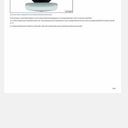
Fig. 
82 
Ved 
siden 
av 
speilbasen: 
Kommunikasjonsvindu 
(generelt 
eksempel). 
Frontruter 
laget 
av 
varmebeskyttende 
glass 
kan 
ha 
et 
infrarødt 
reflekterende 
belegg 
og 
kan, 
avhengig 
av 
kjøretøyets 
utstyr, 
kunne 
varmes 
opp 
trådløst. 
For 
å 
sikre 
at 
trådløst 
utstyr 
fra 
tilbehørsindustrien, 
f.eks. 
bompengesystemer, 
kan 
fungere 
korrekt, 
er 
det 
et 
ubelagt 
område 
på 
hver 
side 
av 
det 
innvendige 
bakspeilet 
(kommunikasjonsvinduet) 
fig. 
82. 
De 
ubelagte 
områdene 
må 
ikke 
dekkes 
fra 
innsiden 
eller 
utsiden, 
eller 
ha 
klistremerker 
på 
seg, 
fordi 
dette 
kan 
forårsake 
funksjonsfeil. 
110 