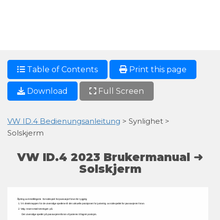
Table of Contents
Print this page
Download
Full Screen
VW ID.4 Bedienungsanleitung
> Synlighet >
Solskjerm
VW ID.4 2023 Brukermanual ➜
Solskjerm
Åpning 
av 
innstillingene 
for 
sidespeil 
for 
passasjer 
foran 
for 
rygging 
1. 
Vri 
dreieknappen 
for 
de 
utvendige 
speilene 
til 
den 
aktuelle 
posisjonen 
for 
justering 
av 
sidespeilet 
for 
passasjeren 
foran. 
2. 
Velg 
revers 
med 
tenningen 
på. 
Det 
utvendige 
speilet 
på 
passasjeren 
foran 
vil 
justeres 
til 
lagret 
posisjon. 