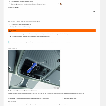
Fjern 
fra 
holderen 
og 
vipp 
mot 
døren 
fig. 
80. 
. 
Skyv 
solskjermen 
som 
er 
svingt 
mot 
døren 
bakover 
i 
lengderetningen 
ÿ 
Opplyst 
sminkespeil 
108 
Når 
solskjermen 
er 
slått 
ned, 
er 
det 
et 
sminkespeil 
plassert 
bak 
et 
deksel. 
1. 
For 
å 
åpne, 
skyv 
dekselet 
i 
pilens 
retning 
fig. 
80. 
Lyset 
fig. 
80 
tennes 
når 
dekselet 
skyves 
opp. 
ADVARSEL 
Sikten 
kan 
bli 
redusert 
når 
solskjermene 
er 
slått 
ned 
og 
solskjermingene 
forlenges. 
Dette 
kan 
føre 
til 
ulykker 
og 
alvorlige 
eller 
dødelige 
skader. 
Før 
alltid 
solskjermer 
og 
parasoller 
tilbake 
i 
holderne 
når 
de 
ikke 
lenger 
er 
nødvendige. 
Under 
visse 
forhold 
vil 
lyset 
over 
solskjermen 
slå 
seg 
av 
automatisk 
etter 
flere 
minutter. 
Dette 
reduserer 
risikoen 
for 
at 
12 
V-bilbatteriet 
tappes. 
Solskjerm 
i 
soltaket 
Fig. 
81 
I 
takvinduet: 
Funksjonstaster 
for 
styring 
av 
solskjermingen. 
Den 
elektroniske 
solskjermen 
fungerer 
når 
tenningen 
er 
slått 
på 
og 
kan 
åpnes 
eller 
lukkes 
via 
funksjonstasten 
i 
takvinduet 
eller 
i 
kjøretøyinnstillingene 
i 
infotainmentsystemet. 
Hvis 
tilsvarende 
utstyr 
er 
til 
stede, 
kan 
solskjermingen 
åpnes 
og 
lukkes 
med 
stemmestyring 
ÿ 
Meny 
for 
kjøretøyinnstillinger. 
Åpne 
solskjermen 
Automatisk 
prosess: 
Sveip 
bakover 
på 
funksjonstasten 
fig. 
81. 
Den 
automatiske 
prosessen 
avbrytes 
hvis 
funksjonstastene 
trykkes. 