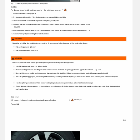
Fig. 
173 
Jekken 
er 
plassert 
på 
venstre 
side 
av 
kjøretøyet 
bak. 
Sjekkliste 
: 
For 
din 
egen 
sikkerhet, 
følg 
punktene 
nedenfor 
i 
den 
rekkefølgen 
de 
er 
gitt 
ÿ 
1. 
Plasser 
håndsveiven 
i 
festet 
på 
jekken. 
2. 
Finn 
kjøretøyets 
løftepunkt 
fig. 
171 
under 
kjøretøyet 
som 
er 
nærmest 
hjulet 
du 
skal 
skifte. 
3. 
Vri 
jekken 
oppover 
slik 
at 
den 
fortsatt 
er 
plassert 
under 
kjøretøyets 
løftepunkt. 
4. 
Sørg 
for 
at 
hele 
bunnen 
av 
jekken 
sitter 
godt 
på 
bakken 
og 
at 
jekkens 
base 
er 
plassert 
nøyaktig 
rett 
under 
løftepunktet 
fig. 
172 
og 
Fig. 
173. 
5. 
Rett 
ut 
jekken 
og 
fortsett 
å 
sveive 
kloen 
på 
toppen 
av 
jekken 
oppover 
til 
kloen 
er 
plassert 
på 
jekkpunktet 
under 
kjøretøyet 
fig. 
173. 
6. 
Fortsett 
å 
heve 
kjøretøysjekken 
til 
hjulet 
er 
løftet 
fra 
bakken. 
ADVARSEL 
Unnlatelse 
av 
å 
følge 
denne 
sjekklisten 
som 
er 
gitt 
for 
din 
egen 
sikkerhet 
kan 
forårsake 
ulykker 
og 
alvorlige 
skader. 
Følg 
alltid 
oppgavene 
i 
sjekklisten. 
Følg 
de 
generelle 
sikkerhetsreglene. 
ADVARSEL 
Feil 
bruk 
av 
jekken 
kan 
føre 
til 
at 
kjøretøyet 
sklir 
fra 
jekken 
og 
forårsake 
alvorlige 
eller 
dødelige 
skader. 
Løft 
aldri 
kjøretøyet 
hvis 
mer 
enn 
ett 
dekk 
er 
skadet. 
Plasser 
kjøretøyjekken 
kun 
ved 
løftepunktene 
som 
er 
beskrevet. 
Braketten 
på 
kjøretøysjekken 
må 
gripe 
fast 
i 
terskelen 
Fig. 
173. 
Bruk 
kun 
jekker 
som 
er 
godkjent 
av 
Volkswagen 
for 
kjøretøyet. 
Andre 
kjøretøyjekker, 
inkludert 
de 
som 
er 
godkjent 
for 
andre 
Volkswagen-modeller, 
kan 
skli. 
Jekk 
kun 
kjøretøyet 
opp 
på 
jevnt, 
fast 
underlag. 
Hellende 
eller 
mykt 
underlag 
kan 
føre 
til 
at 
kjøretøyet 
sklir 
av 
jekken. 
Plasser 
eventuelt 
en 
stor, 
stabil 
overflate 
under 
jekken. 
Hvis 
du 
er 
på 
en 
glatt 
overflate 
som 
fliser, 
plasser 
en 
ikke-glat 
gjenstand 
som 
en 
gummimatte 
på 
bakken 
for 
å 
hindre 
at 
jekken 
glir. 
Plasser 
aldri 
noen 
del 
av 
kroppen 
din, 
for 
eksempel 
armen, 
under 
kjøretøyet 
når 
det 
kun 
støttes 
av 
jekken. 
Hvis 
du 
må 
arbeide 
under 
kjøretøyet, 
støtt 
i 
tillegg 
kjøretøyet 
sikkert 
med 
egnede 
stativer. 
Skifte 
et 
hjul 
ÿ 
Introduksjon 
. 
Les 
den 
innledende 
informasjonen 
og 
følg 
advarslene 
og 
merknadene 
Fjerne 
et 
hjul 
316 