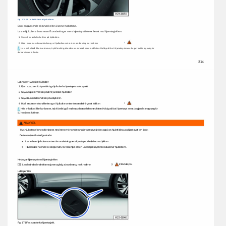
Fig. 
170 
Skifte 
dekk: 
løsne 
hjulboltene. 
Bruk 
en 
passende 
skrunøkkel 
for 
å 
løsne 
hjulboltene. 
Løsne 
hjulboltene 
bare 
noen 
få 
omdreininger 
mens 
kjøretøyet 
ikke 
er 
hevet 
med 
kjøretøyjekken. 
1. 
Skyv 
skrunøkkelen 
helt 
inn 
på 
hjulbolten. 
. 
ÿ 
2. 
Hold 
i 
enden 
av 
skrunøkkelen 
og 
vri 
hjulbolten 
omtrent 
en 
omdreining 
mot 
klokken 
Hvis 
en 
hjulbolt 
ikke 
kan 
løsnes, 
trykk 
forsiktig 
på 
enden 
av 
skrunøkkelen 
med 
foten. 
Hold 
godt 
fast 
i 
kjøretøyet 
mens 
du 
gjør 
dette, 
og 
sørg 
for 
du 
har 
sikkert 
fotfeste. 
314 
Løsning 
av 
tyverisikre 
hjulbolter 
1. 
Fjern 
adapteren 
for 
tyverisikringshjulbolter 
fra 
kjøretøyets 
verktøysett. 
2. 
Skyv 
adapteren 
helt 
inn 
på 
den 
tyverisikre 
hjulbolten. 
3. 
Skyv 
skrunøkkelen 
helt 
inn 
på 
adapteren. 
. 
4. 
Hold 
i 
enden 
av 
skrunøkkelen 
og 
vri 
hjulbolten 
omtrent 
en 
omdreining 
mot 
klokken 
ÿ 
Hvis 
en 
hjulbolt 
ikke 
kan 
løsnes, 
trykk 
forsiktig 
på 
enden 
av 
skrunøkkelen 
med 
foten. 
Hold 
godt 
fast 
i 
kjøretøyet 
mens 
du 
gjør 
dette, 
og 
sørg 
for 
du 
har 
sikkert 
fotfeste. 
ADVARSEL 
Hvis 
hjulboltene 
fjernes 
eller 
løsnes 
med 
mer 
enn 
én 
omdreining 
før 
kjøretøyet 
jekkes 
opp, 
kan 
hjulet 
falle 
av 
og 
kjøretøyet 
kan 
tippe. 
Dette 
kan 
føre 
til 
alvorlige 
skader. 
Løsne 
bare 
hjulboltene 
omtrent 
én 
omdreining 
mens 
kjøretøyet 
ikke 
løftes 
med 
jekken. 
Plasser 
aldri 
noen 
del 
av 
kroppen 
din, 
for 
eksempel 
armen, 
under 
kjøretøyet 
mens 
du 
løsner 
hjulboltene. 
Heving 
av 
kjøretøyet 
med 
kjøretøyjekken 
ÿ 
Introduksjon 
. 
Les 
den 
innledende 
informasjonen 
og 
følg 
advarslene 
og 
merknadene 
Løftepunkter 
Fig. 
171 
Festepunkter 
for 
kjøretøyjekk. 