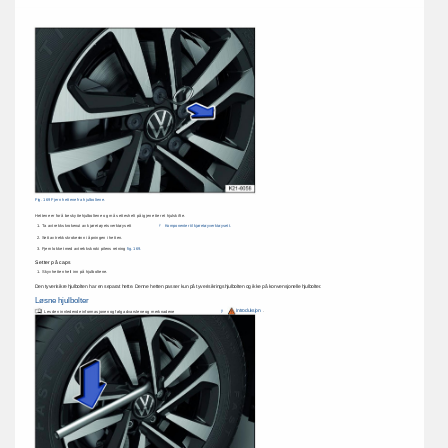
Fig. 
169 
Fjern 
hettene 
fra 
hjulboltene. 
Hettene 
er 
for 
å 
beskytte 
hjulboltene 
og 
må 
settes 
helt 
på 
igjen 
etter 
et 
hjulskifte. 
1. 
Ta 
avtrekkskroken 
ut 
av 
kjøretøyets 
verktøysett 
ÿ 
Komponenter 
til 
kjøretøyverktøysett. 
2. 
Sett 
avtrekkskroken 
inn 
i 
åpningen 
i 
hetten. 
3. 
Fjern 
lokket 
med 
avtrekkskrok 
i 
pilens 
retning 
fig. 
169. 
Setter 
på 
caps 
1. 
Skyv 
hetten 
helt 
inn 
på 
hjulboltene. 
Den 
tyverisikre 
hjulbolten 
har 
en 
separat 
hette. 
Denne 
hetten 
passer 
kun 
på 
tyverisikringshjulbolten 
og 
ikke 
på 
konvensjonelle 
hjulbolter. 
Løsne 
hjulbolter 
ÿ 
Introduksjon 
. 
Les 
den 
innledende 
informasjonen 
og 
følg 
advarslene 
og 
merknadene 