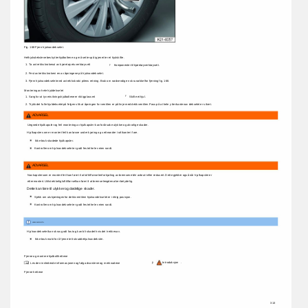
Fig. 
168 
Fjern 
hjulnavdekselet. 
Helhjulsdekslene 
beskytter 
hjulboltene 
og 
må 
settes 
på 
igjen 
etter 
et 
hjulskifte. 
1. 
Ta 
avtrekkskroken 
ut 
av 
kjøretøyets 
verktøysett 
ÿ 
Komponenter 
til 
kjøretøyverktøysett. 
2. 
Fest 
avtrekkskroken 
i 
en 
av 
åpningene 
på 
hjulnavdekselet. 
3. 
Fjern 
hjulnavdekselet 
med 
avtrekkskrok 
i 
pilens 
retning. 
Bruk 
om 
nødvendig 
en 
skrunøkkel 
for 
fjerning 
fig. 
168. 
Montering 
av 
hele 
hjuldekselet 
1. 
Sørg 
for 
at 
tyverisikringshjulboltene 
er 
riktig 
plassert 
ÿ 
Skifte 
et 
hjul. 
2. 
Trykk 
det 
fulle 
hjuldekselet 
på 
felgen 
slik 
at 
åpningen 
for 
ventilen 
er 
på 
linje 
med 
dekkventilen. 
Pass 
på 
at 
hele 
ytterkanten 
av 
dekselet 
er 
sikret. 
ADVARSEL 
Uegnede 
hjulkapsler 
og 
feil 
montering 
av 
hjulkapsler 
kan 
forårsake 
ulykker 
og 
alvorlige 
skader. 
Hjulkapsler 
som 
er 
montert 
feil 
kan 
løsne 
under 
kjøring 
og 
sette 
andre 
trafikanter 
i 
fare. 
Ikke 
bruk 
skadede 
hjulkapsler. 
Kontroller 
om 
hjulnavdekselet 
er 
godt 
festet 
hele 
veien 
rundt. 
ADVARSEL 
Navkapsler 
som 
er 
montert 
feil 
kan 
føre 
til 
at 
lufttilførselen 
for 
kjøling 
av 
bremsene 
blir 
avbrutt 
eller 
redusert. 
Dette 
gjelder 
også 
når 
hjulkapsler 
er 
ettermontert. 
Utilstrekkelig 
lufttilførsel 
kan 
føre 
til 
at 
bremselengden 
øker 
betydelig. 
Dette 
kan 
føre 
til 
ulykker 
og 
dødelige 
skader. 
Sjekk 
om 
utskjæringen 
for 
dekkventilen 
i 
hjulnavdekselet 
er 
i 
riktig 
posisjon. 
Kontroller 
om 
hjulnavdekselet 
er 
godt 
festet 
hele 
veien 
rundt. 
LEGGE 
MERKE 
TIL 
Hjulnavdekselet 
kan 
skrus 
godt 
fast 
og 
kan 
bli 
skadet 
hvis 
det 
trekkes 
av. 
Ikke 
bruk 
makt 
for 
å 
fjerne 
tettskrudde 
hjulnavdeksler. 
Fjerne 
og 
montere 
hjulbolthettene 
ÿ 
Introduksjon 
. 
Les 
den 
innledende 
informasjonen 
og 
følg 
advarslene 
og 
merknadene 
Fjerne 
hettene 
313 