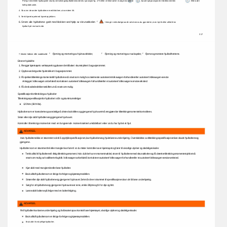
, 
. 
Ellers 
det 
På 
hjul 
med 
hele 
hjulkapsler 
skal 
tyverisikringshjulbolten 
monteres 
i 
posisjon 
fig. 
175 
eller 
vil 
ikke 
være 
mulig 
å 
installere 
basert 
på 
posisjonen 
til 
dekkventilen 
helhjuldekselet. 
4. 
Skru 
inn 
de 
andre 
hjulboltene 
med 
klokken, 
stram 
dem 
litt. 
5. 
Senk 
kjøretøyet 
med 
kjøretøyjekken. 
6. 
Stram 
alle 
hjulboltene 
godt 
med 
klokken 
ved 
hjelp 
av 
skrunøkkelen 
ÿ 
. 
Ikke 
gå 
i 
rekkefølge 
rundt 
rattet 
mens 
du 
gjør 
dette, 
men 
bytt 
heller 
alltid 
til 
en 
hjulbolt 
på 
motsatt 
side. 
317 
ÿ 
Fjerning 
og 
montering 
av 
hjulnavdeksler, 
ÿ 
Fjerning 
og 
montering 
av 
navkapsler, 
ÿ 
Fjerne 
og 
montere 
hjulbolthettene. 
7. 
Monter 
hettene 
eller 
navdekselet 
Etter 
et 
hjulskifte 
1. 
Rengjør 
kjøretøyets 
verktøysett 
og 
plasser 
det 
tilbake 
i 
skumstykket 
i 
bagasjerommet. 
2. 
Oppbevar 
det 
gamle 
hjulet 
sikkert 
i 
bagasjerommet. 
3. 
Få 
sjekket 
tiltrekkingsmomentet 
til 
hjulboltene 
så 
snart 
som 
mulig 
hos 
nærmeste 
autoriserte 
Volkswagen-forhandler 
eller 
autorisert 
Volkswagen-service 
Anlegget. 
Volkswagen 
anbefaler 
å 
kontakte 
en 
autorisert 
Volkswagen-forhandler 
eller 
et 
autorisert 
Volkswagen-serviceverksted. 
4. 
Få 
de 
skadede 
dekkene 
skiftet 
ut 
så 
snart 
som 
mulig. 
Spesifikasjon 
for 
tiltrekking 
av 
hjulbolter 
Tiltrekkingsspesifikasjon 
for 
hjulbolter 
i 
stål- 
og 
aluminiumsfelger: 
120 
Nm 
(88 
ft-lbs). 
Hjulbolter 
som 
er 
korroderte 
og 
vanskelige 
å 
dreie 
skal 
skiftes 
og 
gjengene 
i 
hjulnavet 
må 
rengjøres 
før 
tiltrekkingsmomentet 
kontrolleres. 
Smør 
eller 
olje 
aldri 
hjulboltene 
og 
gjengene 
i 
hjulnavet. 
Kontroller 
tiltrekkingsmomentet 
med 
en 
fungerende 
momentnøkkel 
umiddelbart 
etter 
at 
du 
har 
byttet 
et 
hjul. 
ADVARSEL 
Hvis 
hjulboltene 
ikke 
er 
strammet 
nok 
til 
å 
oppfylle 
spesifikasjonen, 
kan 
hjulboltene 
og 
hjulet 
løsne 
under 
kjøring. 
Overskridelse 
av 
tiltrekkingsspesifikasjonen 
kan 
skade 
hjulboltene 
og 
gjengene. 
Hjulbolter 
som 
er 
strammet 
feil 
eller 
mangler 
kan 
føre 
til 
at 
du 
mister 
kontrollen 
over 
kjøretøyet 
og 
fører 
til 
alvorlige 
ulykker 
og 
dødelige 
skader. 
Trekk 
alltid 
til 
hjulboltene 
til 
riktig 
tiltrekkingsmoment. 
Hvis 
du 
ikke 
har 
en 
momentnøkkel, 
stram 
til 
hjulboltene 
med 
skrunøkkelen 
og 
få 
deretter 
tiltrekkingsmomentet 
sjekket 
så 
snart 
som 
mulig 
av 
kvalifiserte 
fagfolk. 
Volkswagen 
anbefaler 
å 
kontakte 
en 
autorisert 
Volkswagen-forhandler 
eller 
et 
autorisert 
Volkswagen-serviceverksted. 
Kjør 
aldri 
med 
manglende 
eller 
løse 
hjulbolter. 
Bruk 
alltid 
hjulbolter 
som 
er 
riktige 
for 
felgen 
og 
kjøretøymodellen. 
Smør 
eller 
olje 
aldri 
hjulboltene 
og 
gjengene 
i 
hjulnavet. 
Selv 
når 
de 
er 
strammet 
til 
spesifikasjonen, 
kan 
de 
bli 
løse 
under 
kjøring. 
Sørg 
for 
at 
hjulboltene 
og 
gjengene 
i 
hjulnavene 
er 
rene, 
enkle 
å 
flytte 
og 
fri 
for 
olje 
og 
fett. 
Løsne 
aldri 
boltene 
på 
felger 
med 
en 
boltet 
felgring. 
ADVARSEL 
Feil 
hjulbolter 
kan 
løsne 
under 
kjøring 
og 
forårsake 
tap 
av 
kontroll 
over 
kjøretøyet, 
alvorlige 
ulykker 
og 
dødelige 
skader. 
Bruk 
alltid 
hjulbolter 
som 
er 
riktige 
for 
felgen 
og 
kjøretøymodellen. 
Bruk 
aldri 
forskjellige 
hjulbolter. 