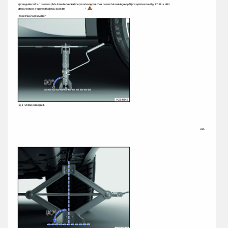
Kjøretøyjekken 
må 
kun 
plasseres 
på 
de 
forsterkede 
områdene 
på 
undervognen 
som 
er 
plassert 
bak 
merkingene 
på 
kjøretøyets 
karosseri 
fig. 
171. 
Bruk 
alltid 
. 
løftepunktet 
som 
er 
nærmest 
hjulet 
du 
skal 
skifte 
ÿ 
Plassering 
av 
kjøretøyjekken 
Fig. 
172 
Riktig 
jackoppsett. 
315 