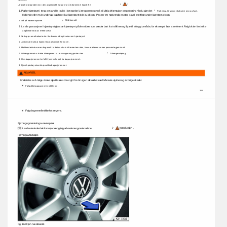
Sjekkliste 
: 
Utfør 
alltid 
følgende 
trinn 
i 
den 
angitte 
rekkefølgen 
for 
å 
forberede 
et 
hjulskifte 
ÿ 
1. 
Parker 
kjøretøyet 
i 
trygg 
avstand 
fra 
trafikk 
i 
bevegelse. 
Vær 
oppmerksom 
på 
all 
viktig 
informasjon 
om 
parkering 
når 
du 
gjør 
det 
ÿ 
Parkering. 
Grunnen 
skal 
være 
jevn 
og 
fast. 
Hellende 
eller 
mykt 
underlag 
kan 
føre 
til 
at 
kjøretøyet 
sklir 
av 
jekken. 
Plasser 
om 
nødvendig 
en 
stor, 
stabil 
overflate 
under 
kjøretøysjekken. 
Midtkonsoll. 
2. 
Slå 
på 
nødblinklysene 
ÿ 
3. 
La 
alle 
passasjerer 
i 
kjøretøyet 
gå 
ut 
av 
kjøretøyet 
på 
den 
siden 
som 
vender 
bort 
fra 
trafikken 
og 
flytte 
til 
et 
trygt 
område, 
for 
eksempel 
bak 
et 
rekkverk. 
Følg 
lokale 
forskrifter 
angående 
bruk 
av 
refleksvest. 
4. 
Sett 
opp 
varseltrekanten 
for 
å 
advare 
andre 
på 
veien 
om 
kjøretøyet. 
5. 
Juster 
rattet 
slik 
at 
hjulene 
ikke 
peker 
rett 
fremover. 
6. 
Blokker 
dekket 
som 
er 
diagonalt 
fra 
det 
du 
skal 
skifte 
med 
en 
stein, 
klosser 
eller 
en 
annen 
passende 
gjenstand. 
7. 
I 
tilhengermodus: 
Koble 
tilhengeren 
fra 
trekkvognen 
og 
parker 
den 
ÿ 
Tilhengersleping. 
8. 
Hvis 
bagasjerommet 
er 
fullt: 
fjern 
innholdet 
fra 
bagasjerommet. 
9. 
Fjern 
kjøretøyets 
verktøysett 
fra 
bagasjerommet. 
ADVARSEL 
Unnlatelse 
av 
å 
følge 
denne 
sjekklisten 
som 
er 
gitt 
for 
din 
egen 
sikkerhet 
kan 
forårsake 
ulykker 
og 
alvorlige 
skader. 
Følg 
alltid 
oppgavene 
i 
sjekklisten. 
311 
Følg 
de 
generelle 
sikkerhetsreglene. 
Fjerning 
og 
montering 
av 
navkapsler 
ÿ 
Introduksjon 
. 
Les 
den 
innledende 
informasjonen 
og 
følg 
advarslene 
og 
merknadene 
Fjerning 
av 
hubcaps 
Fig. 
167 
Fjern 
navdekselet. 