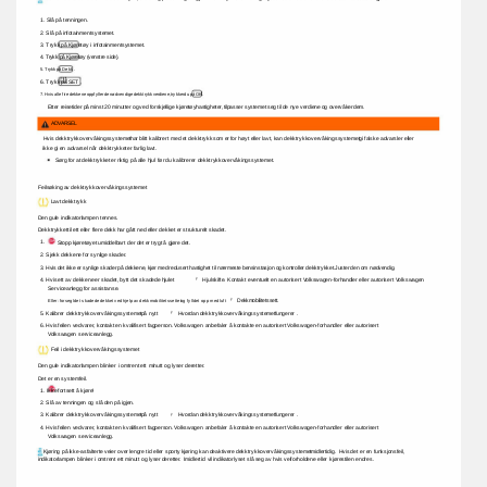
1. 
Slå 
på 
tenningen. 
2. 
Slå 
på 
infotainmentsystemet. 
3. 
Trykk 
på 
Kjøretøy 
i 
infotainmentsystemet. 
4. 
Trykk 
på 
Kjøretøy 
(venstre 
side). 
5. 
Trykk 
på 
Dekk . 
6. 
Trykk 
på 
SET . 
7. 
Hvis 
alle 
fire 
dekkene 
oppfyller 
de 
nødvendige 
dekktrykkverdiene, 
trykker 
du 
på 
OK. 
Etter 
reisetider 
på 
minst 
20 
minutter 
og 
ved 
forskjellige 
kjøretøyhastigheter, 
tilpasser 
systemet 
seg 
til 
de 
nye 
verdiene 
og 
overvåker 
dem. 
ADVARSEL 
Hvis 
dekktrykkovervåkingssystemet 
har 
blitt 
kalibrert 
med 
et 
dekktrykk 
som 
er 
for 
høyt 
eller 
lavt, 
kan 
dekktrykkovervåkingssystemet 
gi 
falske 
advarsler 
eller 
ikke 
gi 
en 
advarsel 
når 
dekktrykket 
er 
farlig 
lavt. 
Sørg 
for 
at 
dekktrykket 
er 
riktig 
på 
alle 
hjul 
før 
du 
kalibrerer 
dekktrykkovervåkingssystemet. 
Feilsøking 
av 
dekktrykkovervåkingssystemet 
Lavt 
dekktrykk 
Den 
gule 
indikatorlampen 
tennes. 
Dekktrykket 
til 
ett 
eller 
flere 
dekk 
har 
gått 
ned 
eller 
dekket 
er 
strukturelt 
skadet. 
1. 
Stopp 
kjøretøyet 
umiddelbart 
der 
det 
er 
trygt 
å 
gjøre 
det. 
2. 
Sjekk 
dekkene 
for 
synlige 
skader. 
3. 
Hvis 
det 
ikke 
er 
synlige 
skader 
på 
dekkene, 
kjør 
med 
redusert 
hastighet 
til 
nærmeste 
bensinstasjon 
og 
kontroller 
dekktrykket. 
Juster 
den 
om 
nødvendig. 
4. 
Hvis 
ett 
av 
dekkene 
er 
skadet, 
bytt 
det 
skadede 
hjulet 
Hjulskifte. 
Kontakt 
eventuelt 
en 
autorisert 
Volkswagen-forhandler 
eller 
autorisert 
Volkswagen 
ÿ 
Serviceanlegg 
for 
assistanse. 
ÿ 
Dekkmobilitetssett. 
Eller: 
forsegl 
det 
skadede 
dekket 
ved 
hjelp 
av 
dekkmobilitetssettet 
og 
fyll 
det 
opp 
med 
luft 
5. 
Kalibrer 
dekktrykkovervåkingssystemet 
på 
nytt 
Hvordan 
dekktrykkovervåkingssystemet 
fungerer . 
ÿ 
6. 
Hvis 
feilen 
vedvarer, 
kontakt 
en 
kvalifisert 
fagperson. 
Volkswagen 
anbefaler 
å 
kontakte 
en 
autorisert 
Volkswagen-forhandler 
eller 
autorisert 
Volkswagen 
serviceanlegg. 
Feil 
i 
dekktrykkovervåkingssystemet 
Den 
gule 
indikatorlampen 
blinker 
i 
omtrent 
ett 
minutt 
og 
lyser 
deretter. 
Det 
er 
en 
systemfeil. 
1. 
Ikke 
fortsett 
å 
kjøre! 
2. 
Slå 
av 
tenningen 
og 
slå 
den 
på 
igjen. 
3. 
Kalibrer 
dekktrykkovervåkingssystemet 
på 
nytt 
Hvordan 
dekktrykkovervåkingssystemet 
fungerer . 
ÿ 
4. 
Hvis 
feilen 
vedvarer, 
kontakt 
en 
kvalifisert 
fagperson. 
Volkswagen 
anbefaler 
å 
kontakte 
en 
autorisert 
Volkswagen-forhandler 
eller 
autorisert 
Volkswagen 
serviceanlegg. 
Kjøring 
på 
ikke-asfalterte 
veier 
over 
lengre 
tid 
eller 
sporty 
kjøring 
kan 
deaktivere 
dekktrykkovervåkingssystemet 
midlertidig. 
Hvis 
det 
er 
en 
funksjonsfeil, 
indikatorlampen 
blinker 
i 
omtrent 
ett 
minutt 
og 
lyser 
deretter. 
Imidlertid 
vil 
indikatorlyset 
slå 
seg 
av 
hvis 
veiforholdene 
eller 
kjørestilen 
endres. 