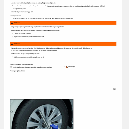
Hjulsentertrim 
er 
for 
å 
beskytte 
hjulboltene 
og 
må 
settes 
på 
igjen 
etter 
et 
hjulskifte. 
1. 
Ta 
avtrekkskroken 
ut 
av 
kjøretøyets 
verktøysett 
ÿ 
Kjøretøyverktøysettkomponenter 
og 
sett 
det 
inn 
i 
et 
hull 
(legeringshjul) 
eller 
hekt 
det 
på 
kanten 
(stålhjul) 
navkapselen 
fig. 
167. 
2. 
Fjern 
beslaget 
i 
pilens 
retning 
fig. 
167. 
Montering 
av 
navkapsler 
1. 
Trykk 
navkapselen 
sentralt 
på 
felgen 
og 
trykk 
den 
mot 
felgen 
til 
du 
kjenner 
at 
den 
går 
i 
inngrep. 
ADVARSEL 
Uegnede 
hjulkapsler 
og 
feil 
montering 
av 
hjulkapsler 
kan 
forårsake 
ulykker 
og 
alvorlige 
skader. 
Hjulkapsler 
som 
er 
montert 
feil 
kan 
løsne 
under 
kjøring 
og 
sette 
andre 
trafikanter 
i 
fare. 
Ikke 
bruk 
skadede 
hjulkapsler. 
Sjekk 
om 
navdekselet 
er 
godt 
festet 
hele 
veien 
rundt. 
ADVARSEL 
Navkapsler 
som 
er 
montert 
feil 
kan 
føre 
til 
at 
lufttilførselen 
for 
kjøling 
av 
bremsene 
blir 
avbrutt 
eller 
redusert. 
Dette 
gjelder 
også 
når 
hjulkapsler 
er 
ettermontert. 
Utilstrekkelig 
lufttilførsel 
kan 
føre 
til 
at 
bremselengden 
øker 
betydelig. 
Dette 
kan 
føre 
til 
ulykker 
og 
dødelige 
skader. 
Sjekk 
om 
navdekselet 
er 
godt 
festet 
hele 
veien 
rundt. 
Fjerning 
og 
montering 
av 
hjulnavdeksler 
ÿ 
Introduksjon 
. 
Les 
den 
innledende 
informasjonen 
og 
følg 
advarslene 
og 
merknadene 
Fjerning 
av 
hjulnavdeksler 
312 