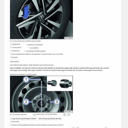
Fig. 
174 
Hjulskifte: 
fjerning 
av 
hjulbolter 
med 
skrunøkkelen. 
1. 
Følg 
sjekklisten 
ÿ 
Klargjøring 
av 
kjøretøyet 
ditt. 
2. 
Løsne 
hjulboltene 
ÿ 
Løsne 
hjulbolter. 
3. 
Løft 
kjøretøyet 
ÿ 
Heve 
kjøretøyet 
med 
kjøretøyjekken . 
4. 
Fjern 
løse 
hjulbolter 
helt 
ved 
hjelp 
av 
skrunøkkelen 
fig. 
174 
og 
plasser 
boltene 
på 
en 
ren 
overflate. 
5. 
Fjern 
hjulet. 
Todelte 
hjulbolter 
Det 
skal 
benyttes 
todelte 
hjulbolter. 
Todelte 
hjulbolter 
har 
bolten 
koblet 
løst 
til 
hodet. 
Ikke 
bruk 
hjulbolter 
i 
ett 
stykke. 
Hvis 
du 
ikke 
er 
sikker 
på 
hvilke 
hjulbolter 
du 
skal 
bruke 
for 
kjøretøyet 
ditt, 
kontakt 
en 
autorisert 
Volkswagen-forhandler 
eller 
autorisert 
Volkswagen 
serviceanlegg. 
Volkswagen 
anbefaler 
å 
kontakte 
en 
autorisert 
Volkswagen-forhandler 
eller 
et 
autorisert 
Volkswagen-serviceverksted. 
Montering 
av 
reservehjul 
eller 
kompakt 
reservehjul 
og 
plassering 
av 
tyverisikringshjulbolten 
. 
Fig. 
175 
Skifte 
dekk: 
dekkventil 
eller 
1. 
Legg 
merke 
til 
kjøreretningen 
til 
dekket 
Dekkmerking 
og 
dekkklassifisering . 
ÿ 
2. 
Plasser 
hjulet. 
3. 
Installer 
tyverisikringshjulbolten 
med 
klokken 
ved 
å 
bruke 
adapteren 
i 
riktig 
posisjon 
og 
stram 
lett 
til. 