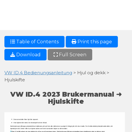
Table of Contents
Print this page
Download
Full Screen
VW ID.4 Bedienungsanleitung
> Hjul og dekk >
Hjulskifte
VW ID.4 2023 Brukermanual ➜
Hjulskifte
Dersom 
ett 
eller 
flere 
hjul 
ble 
reparert. 
Hvis 
hjulene 
ble 
rotert, 
for 
eksempel 
fra 
front 
til 
bak. 
Dekktrykkovervåkingssystemet 
må 
kun 
kalibreres 
på 
nytt 
hvis 
alle 
dekkene 
er 
pumpet 
til 
riktig 
trykk 
når 
de 
er 
kalde. 
For 
å 
måle 
dekktrykket 
på 
kalde 
dekk, 
må 
kjøretøyet 
stå 
i 
3 
timer 
eller 
kun 
kjøres 
sakte 
over 
korte 
avstander 
i 
løpet 
av 
denne 
tiden. 
Etter 
å 
ha 
blitt 
advart 
om 
lavt 
dekktrykk, 
slå 
av 
og 
på 
tenningen 
igjen. 
Dekktrykkovervåkingssystemet 
kan 
bare 
rekalibreres 
etter 
at 
dette 
er 
gjort. 