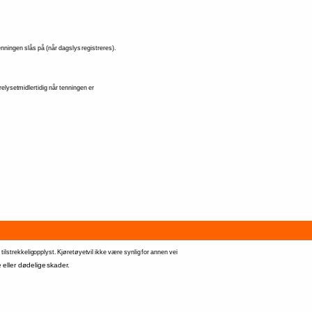
enningen 
slås 
på 
(når 
dagslys 
registreres). 
relyset 
midlertidig 
når 
tenningen 
er 
 
tilstrekkelig 
opplyst. 
Kjøretøyet 
vil 
ikke 
være 
synlig 
for 
annen 
vei 
e 
eller 
dødelige 
skader. 