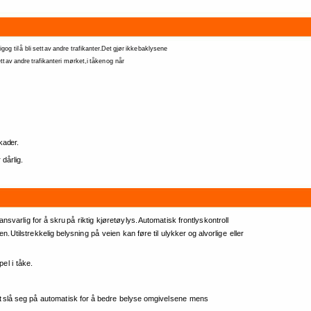
ig 
og 
til 
å 
bli 
sett 
av 
andre 
trafikanter. 
Det 
gjør 
ikke 
baklysene 
tt 
av 
andre 
trafikanter 
i 
mørket, 
i 
tåken 
og 
når 
kader. 
 
dårlig. 
ansvarlig 
for 
å 
skru 
på 
riktig 
kjøretøylys. 
Automatisk 
frontlyskontroll 
en. 
Utilstrekkelig 
belysning 
på 
veien 
kan 
føre 
til 
ulykker 
og 
alvorlige 
eller 
el 
i 
tåke. 
 
slå 
seg 
på 
automatisk 
for 
å 
bedre 
belyse 
omgivelsene 
mens 