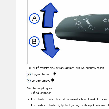
Fig. 
71 
På 
venstre 
side 
av 
rattstammen: 
blinklys 
og 
fjernlysspak. 
Høyre 
blinklys. 
Venstre 
blinklys. 
Slå 
blinklys 
på 
og 
av 
1. 
Slå 
på 
tenningen. 
2. 
Flytt 
blinklys- 
og 
fjernlysspaken 
fra 
midtstilling 
til 
ønsket 
posisjon
3. 
For 
å 
avbryte 
blinklyset, 
flytt 
blinklys- 
og 
frontlysspaken 
tilbake 
til