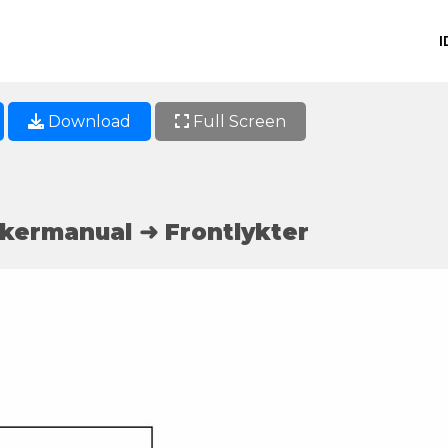
I
Download
Full Screen
kermanual ➜ Frontlykter