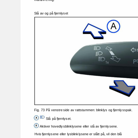
Slå 
av 
og 
på 
fjernlyset 
Fig. 
73 
På 
venstre 
side 
av 
rattstammen: 
blinklys 
og 
fjernlysspak. 
Slå 
på 
fjernlyset. 
Aktiver 
hovedlysblinklysene 
eller 
slå 
av 
fjernlysene. 
Hvis 
fjernlysene 
eller 
lysblinklysene 
er 
slått 
på, 
vil 
den 
blå 