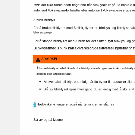
Hvis 
det 
ikke 
høres 
noen 
ringetone 
når 
blinklyset 
er 
på, 
ta 
kontakt 
autorisert 
Volkswagen-forhandler 
eller 
autorisert 
Volkswagen-servicever
3-blink 
blinklys 
For 
å 
bruke 
blinklyset 
med 
3 
blink, 
flytter 
du 
blinklys- 
og 
fjernlysspa
blink 
tre 
ganger. 
For 
å 
stoppe 
blinklyset 
med 
3 
blink 
før 
det 
slutter, 
flytt 
blinklys- 
og 
fj
Blinklyset 
med 
3 
blink 
kan 
aktiveres 
og 
deaktiveres 
i 
kjøretøyinnst
ADVARSEL 
Å 
bruke 
blinklysene 
feil, 
ikke 
bruke 
blinklysene 
eller 
glemme 
å 
skru 
av 
blinklys
alvorlige 
eller 
dødelige 
skader. 
Aktiver 
alltid 
blinklysene 
riktig 
når 
du 
bytter 
fil, 
passerer 
eller 
Slå 
av 
blinklyset 
igjen 
hver 
gang 
du 
er 
ferdig 
med 
å 
skifte 
fil,
Nødblinkene 
fungerer 
også 
når 
tenningen 
er 
slått 
av 
Slå 
av 
og 
på 
lysene 