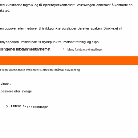
med 
kvalifiserte 
fagfolk 
og 
få 
kjøretøyet 
kontrollert. 
Volkswagen 
anbefaler 
å 
kontakte 
en 
ksted. 
ken 
oppover 
eller 
nedover 
til 
trykkpunktet 
og 
slipper 
deretter 
spaken. 
Blinklyset 
vil 
ernlysspaken 
umiddelbart 
til 
trykkpunktet 
i 
motsatt 
retning 
og 
slipp. 
illingene 
i 
infotainmentsystemet 
ÿ 
Meny 
for 
kjøretøyinnstillinger. 
et 
kan 
villede 
andre 
trafikanter. 
Dette 
kan 
forårsake 
ulykker 
og 
svinger. 
 
passere 
eller 
svinge. 
ÿ 
I 
tilfelle 
av 
. 
en 
nødsituasjon 