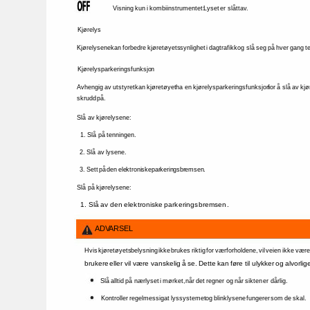
Visning 
kun 
i 
kombiinstrumentet: 
Lyset 
er 
slått 
av. 
Kjørelys 
Kjørelysene 
kan 
forbedre 
kjøretøyets 
synlighet 
i 
dagtrafikk 
og 
slå 
seg 
på 
hver 
gang 
t
Kjørelys 
parkeringsfunksjon 
Avhengig 
av 
utstyret 
kan 
kjøretøyet 
ha 
en 
kjørelysparkeringsfunksjon 
for 
å 
slå 
av 
kjø
skrudd 
på. 
Slå 
av 
kjørelysene: 
1. 
Slå 
på 
tenningen. 
2. 
Slå 
av 
lysene. 
3. 
Sett 
på 
den 
elektroniske 
parkeringsbremsen. 
Slå 
på 
kjørelysene: 
1. 
Slå 
av 
den 
elektroniske 
parkeringsbremsen. 
ADVARSEL 
Hvis 
kjøretøyets 
belysning 
ikke 
brukes 
riktig 
for 
værforholdene, 
vil 
veien 
ikke 
være
brukere 
eller 
vil 
være 
vanskelig 
å 
se. 
Dette 
kan 
føre 
til 
ulykker 
og 
alvorlig
Slå 
alltid 
på 
nærlyset 
i 
mørket, 
når 
det 
regner 
og 
når 
sikten 
er 
dårlig. 
Kontroller 
regelmessig 
at 
lyssystemet 
og 
blinklysene 
fungerer 
som 
de 
skal. 