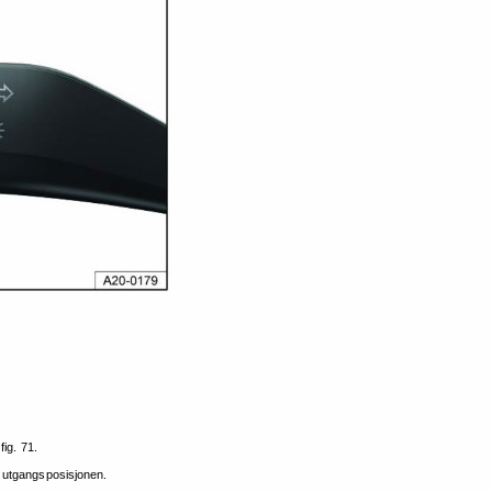
 
fig. 
71. 
 
utgangsposisjonen. 