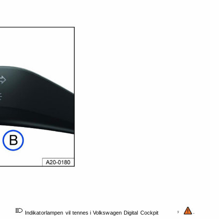
. 
Indikatorlampen 
vil 
tennes 
i 
Volkswagen 
Digital 
Cockpit 
ÿ 