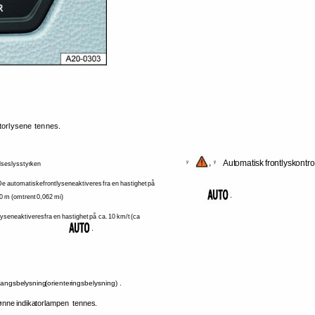
torlysene 
tennes. 
, 
Automatisk 
frontlyskontrol
ÿ 
ÿ 
seslysstyrken 
De 
automatiske 
frontlysene 
aktiveres 
fra 
en 
hastighet 
på 
. 
0 
m 
(omtrent 
0,062 
mi) 
lysene 
aktiveres 
fra 
en 
hastighet 
på 
ca. 
10 
km/t 
(ca 
. 
angsbelysning 
(orienteringsbelysning) . 
ønne 
indikatorlampen 
tennes. 