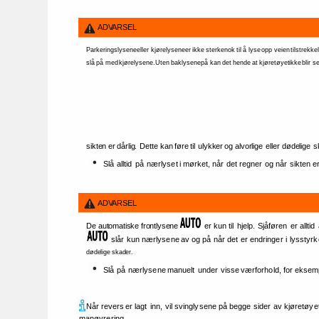
ADVARSEL 
Parkeringslysene 
eller 
kjørelysene 
er 
ikke 
sterke 
nok 
til 
å 
lyse 
opp 
veien 
tilstrekkel
slå 
på 
med 
kjørelysene. 
Uten 
baklysene 
på 
kan 
det 
hende 
at 
kjøretøyet 
ikke 
blir 
se
sikten 
er 
dårlig. 
Dette 
kan 
føre 
til 
ulykker 
og 
alvorlige 
eller 
dødelige 
s
Slå 
alltid 
på 
nærlyset 
i 
mørket, 
når 
det 
regner 
og 
når 
sikten 
er
ADVARSEL 
De 
automatiske 
frontlysene 
er 
kun 
til 
hjelp. 
Sjåføren 
er 
alltid 
slår 
kun 
nærlysene 
av 
og 
på 
når 
det 
er 
endringer 
i 
lysstyrk
dødelige 
skader. 
Slå 
på 
nærlysene 
manuelt 
under 
visse 
værforhold, 
for 
eksemp
Når 
revers 
er 
lagt 
inn, 
vil 
svinglysene 
på 
begge 
sider 
av 
kjøretøyet
manøvrering. 