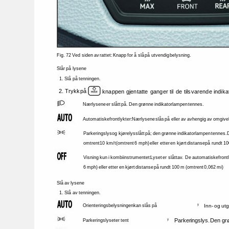
Fig. 
72 
Ved 
siden 
av 
rattet: 
Knapp 
for 
å 
slå 
på 
utvendig 
belysning. 
Slår 
på 
lysene 
1. 
Slå 
på 
tenningen. 
2. 
Trykk 
på 
knappen 
gjentatte 
ganger 
til 
de 
tilsvarende 
indika
Nærlysene 
er 
slått 
på. 
Den 
grønne 
indikatorlampen 
tennes. 
Automatiske 
frontlykter: 
Nærlysene 
slås 
på 
eller 
av 
avhengig 
av 
omgivel
Parkeringslys 
og 
kjørelys 
slått 
på; 
den 
grønne 
indikatorlampen 
tennes. 
omtrent 
10 
km/t 
(omtrent 
6 
mph) 
eller 
etter 
en 
kjørt 
distanse 
på 
rundt 
10
Visning 
kun 
i 
kombiinstrumentet: 
Lyset 
er 
slått 
av. 
De 
automatiske 
front
6 
mph) 
eller 
etter 
en 
kjørt 
distanse 
på 
rundt 
100 
m 
(omtrent 
0,062 
mi) 
Slå 
av 
lysene 
1. 
Slå 
av 
tenningen. 
Orienteringsbelysningen 
kan 
slås 
på 
ÿ 
Inn- 
og 
utg
Parkeringslys. 
Den 
gr
Parkeringslyset 
er 
tent 
ÿ 