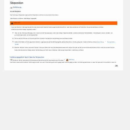
Sitzposition 
Einführung 
Anzahl 
Sitzplätze 
Das 
Fahrzeug 
verfügt 
über 
insgesamt 
fünf 
Sitzplätze: 
zwei 
Sitze 
vorne 
und 
drei 
Sitze 
hinten. 
Jeder 
Sitzplatz 
ist 
mit 
einem 
Sicherheitsgurt 
ausgestattet. 
WARNUNG 
Falsches 
Sitzen 
im 
Fahrzeug 
kann 
das 
Risiko 
schwerer 
oder 
tödlicher 
Verletzungen 
bei 
plötzlichen 
Fahr- 
oder 
Bremsmanövern, 
im 
Falle 
eines 
Zusammenstoßes 
usw. 
erhöhen 
Unfall 
und 
wenn 
die 
Airbags 
ausgelöst 
werden. 
Bevor 
sich 
das 
Fahrzeug 
in 
Bewegung 
setzt, 
müssen 
sich 
alle 
Fahrzeuginsassen 
stets 
in 
der 
richtigen 
Sitzposition 
befinden 
und 
diese 
während 
der 
Fahrt 
beibehalten. 
Sicherheitsgurte 
müssen 
vorhanden 
sein 
auch 
befestigt 
werden 
und 
befestigt 
bleiben. 
Die 
Anzahl 
der 
Personen 
im 
Fahrzeug 
darf 
die 
Anzahl 
der 
Sitzplätze 
mit 
Sicherheitsgurten 
nicht 
überschreiten. 
Sichern 
Sie 
Kinder 
im 
Fahrzeug 
immer 
mit 
einem 
zugelassenen 
und 
für 
die 
Körpergröße 
und 
das 
Gewicht 
des 
Kindes 
geeigneten 
Kinderrückhaltesystem 
und 
dem 
Airbag- 
ÿ 
Transportieren 
System. 
ÿ 
Behalten 
Sie 
beim 
Fahren 
immer 
die 
Füße 
im 
Fußraum. 
Stellen 
Sie 
Ihre 
Füße 
beispielsweise 
niemals 
auf 
den 
Sitz 
oder 
auf 
die 
Instrumententafel 
und 
halten 
Sie 
sie 
niemals 
aus 
dem 
Fenster. 
Andernfalls 
könnten 
der 
Airbag 
und 
der 
Sicherheitsgurt 
im 
Falle 
eines 
Unfalls 
das 
Verletzungsrisiko 
erhöhen, 
statt 
Schutz 
zu 
bieten. 
Verletzungsgefahr 
durch 
falsche 
Sitzposition 
ÿ 
Einführung 
. 
Bitte 
lesen 
Sie 
die 
einleitenden 
Informationen 
und 
beachten 
Sie 
die 
Warnhinweise 
und 
Hinweise. 
Das 
Risiko 
schwerer 
oder 
tödlicher 
Verletzungen 
erhöht 
sich, 
wenn 
Sicherheitsgurte 
nicht 
angelegt 
oder 
falsch 
angelegt 
werden. 
Sicherheitsgurte 
können 
nur 
dann 
den 
optimalen 
Schutz 
bieten, 
wenn 
sie 
28 