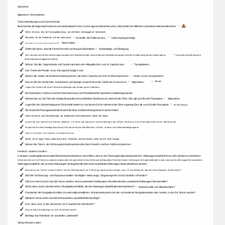
Sicherheit 
allgemeine 
Informationen 
Fahrvorbereitungen 
und 
Fahrsicherheit 
: 
Beachten 
Sie 
die 
folgenden 
Punkte 
vor 
und 
während 
jeder 
Fahrt, 
zu 
Ihrer 
eigenen 
Sicherheit 
und 
zur 
Sicherheit 
Ihrer 
Mitfahrer 
und 
anderer 
Verkehrsteilnehmer 
ÿ 
Stellen 
Sie 
sicher, 
dass 
die 
Fahrzeugbeleuchtung 
und 
die 
Blinker 
ordnungsgemäß 
funktionieren. 
Kontrolle 
des 
Reifendrucks, 
Ladevorgangsanzeige. 
ÿ 
ÿ 
Überprüfen 
Sie 
den 
Reifendruck 
und 
den 
Ladezustand 
Waschmittel. 
Überprüfen 
Sie 
den 
Waschflüssigkeitsstand 
ÿ 
Außenpflege 
und 
Reinigung. 
Stellen 
Sie 
sicher, 
dass 
die 
Fenster 
frei 
sind 
und 
eine 
gute 
Sicht 
bieten 
ÿ 
Der 
Luftstrom 
zum 
elektrischen 
Antriebsstrang 
darf 
nicht 
blockiert 
werden 
und 
der 
elektrische 
Antriebsstrang 
darf 
nicht 
durch 
Abdeckungen 
oder 
Isolierungen 
im 
ÿ 
Sicherheitsvorkehrungen 
für 
Motorhaubenraum 
abgedeckt 
werden. 
Sichern 
Sie 
alle 
Gegenstände 
und 
Gepäckstücke 
in 
den 
Ablagefächern 
und 
im 
Gepäckraum 
ÿ 
Transportieren. 
Das 
Treten 
der 
Pedale 
muss 
störungsfrei 
möglich 
sein. 
Sichern 
Sie 
Kinder 
mit 
Kinderrückhaltesystemen, 
die 
ihrem 
Gewicht 
und 
ihrer 
Größe 
entsprechen 
ÿ 
Kinder 
sicher 
transportieren. 
Spiegel. 
Passen 
Sie 
die 
Vordersitze, 
Kopfstützen 
und 
Spiegel 
entsprechend 
der 
Größe 
der 
Insassen 
an 
Sitzposition, 
ÿ 
ÿ 
Tragen 
Sie 
Schuhe, 
die 
Ihren 
Füßen 
beim 
Betätigen 
der 
Pedale 
guten 
Halt 
bieten. 
Die 
Fußmatte 
im 
Fußraum 
auf 
der 
Fahrerseite 
muss 
vom 
Pedalbereich 
ferngehalten 
und 
befestigt 
werden. 
Sitzposition. 
Nehmen 
Sie 
vor 
der 
Fahrt 
die 
richtige 
Sitzposition 
ein 
und 
bleiben 
Sie 
diese 
auch 
während 
der 
Fahrt. 
Dies 
gilt 
auch 
für 
alle 
Passagiere 
ÿ 
Legen 
Sie 
den 
Sicherheitsgurt 
vor 
Fahrtantritt 
korrekt 
an 
und 
lassen 
Sie 
ihn 
während 
der 
Fahrt 
angelegt. 
Dies 
gilt 
auch 
für 
alle 
Passagiere 
ÿ 
Sicherheitsgurt. 
Die 
Anzahl 
der 
Passagiere 
darf 
die 
Anzahl 
der 
Sitze 
und 
Sicherheitsgurte 
nicht 
überschreiten. 
Fahren 
Sie 
niemals, 
wenn 
Sie 
beeinträchtigt 
sind, 
beispielsweise 
durch 
Medikamente, 
Alkohol 
oder 
Drogen. 
Lassen 
Sie 
sich 
niemals 
vom 
Verkehr 
ablenken, 
z. 
B. 
durch 
das 
Anpassen 
von 
Einstellungen, 
das 
Öffnen 
von 
Menüs, 
durch 
Passagiere 
oder 
durch 
Telefonanrufe. 
Passen 
Sie 
Ihre 
Geschwindigkeit 
und 
Ihren 
Fahrstil 
stets 
an 
die 
aktuellen 
Sicht-, 
Wetter-, 
Straßen- 
und 
Verkehrsbedingungen 
an. 
Befolgen 
Sie 
die 
Fahrregeln 
und 
die 
ausgehängten 
Geschwindigkeitsbegrenzungen. 
Machen 
Sie 
auf 
langen 
Reisen 
regelmäßig 
Pausen. 
Mindestens 
alle 
zwei 
Stunden 
sollten 
Sie 
eine 
Pause 
einlegen. 
Sichern 
Sie 
Tiere 
in 
den 
Fahrzeugrückhaltesystemen, 
die 
ihrem 
Gewicht 
und 
ihrer 
Größe 
entsprechen. 
Fahren 
in 
anderen 
Ländern 
In 
einigen 
Ländern 
gelten 
besondere 
Sicherheitsstandards 
und 
-vorschriften, 
die 
von 
der 
Fahrzeugkonfiguration 
abweichen. 
Volkswagen 
empfiehlt 
Ihnen, 
sich 
darüber 
zu 
informieren 
Informieren 
Sie 
sich 
vor 
Fahrten 
in 
anderen 
Ländern 
über 
die 
gesetzlichen 
Vorschriften 
und 
die 
folgenden 
Punkte 
bei 
einem 
Volkswagen 
Vertragshändler 
oder 
einem 
autorisierten 
Volkswagen 
Servicebetrieb. 
Volkswagen 
empfiehlt, 
sich 
an 
einen 
Volkswagen 
Vertragshändler 
oder 
einen 
autorisierten 
Volkswagen 
Servicebetrieb 
zu 
wenden. 
Müssen 
vor 
der 
Fahrt 
in 
andere 
Länder 
technische 
Änderungen 
am 
Fahrzeug 
vorgenommen 
werden, 
wie 
z. 
B. 
das 
Abdecken 
oder 
die 
Einstellung 
der 
Scheinwerfer? 
Sind 
die 
für 
Wartungs- 
und 
Reparaturarbeiten 
benötigten 
Werkzeuge, 
Diagnosegeräte 
und 
Ersatzteile 
vorhanden? 
Gibt 
es 
in 
dem 
Land, 
in 
das 
Sie 
fahren 
werden, 
einen 
autorisierten 
Volkswagen-Händler 
oder 
eine 
autorisierte 
Volkswagen-Servicestelle? 
Sind 
in 
dem 
Land, 
in 
dem 
Sie 
fahren, 
Flüssigkeiten 
erhältlich, 
die 
den 
Volkswagen-Spezifikationen 
entsprechen? 
Betriebsstoffe 
und 
Betriebsmittel ? 
ÿ 
Funktioniert 
die 
Navigationsfunktion 
im 
werkseitig 
installierten 
Infotainmentsystem 
mit 
den 
vorhandenen 
Navigationsdaten 
des 
Landes, 
in 
das 
Sie 
fahren 
werden? 
Werden 
in 
dem 
Land, 
in 
dem 
Sie 
fahren 
werden, 
spezielle 
Reifen 
benötigt? 
Ist 
in 
dem 
Land, 
in 
das 
Sie 
fahren, 
ein 
Feuerlöscher 
erforderlich? 
Was 
sind 
die 
Anforderungen 
an 
eine 
Sicherheitsweste? 
Benötigt 
das 
Reiseland 
ein 
spezielles 
Ladekabel? 
Überprüft 
beim 
Laden 