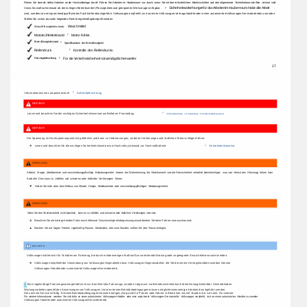
Führen 
Sie 
niemals 
selbst 
Arbeiten 
an 
der 
Hochvoltanlage 
durch! 
Führen 
Sie 
Arbeiten 
im 
Haubenraum 
nur 
durch, 
wenn 
Sie 
mit 
den 
erforderlichen 
Arbeitsschritten 
und 
den 
allgemeinen 
Sicherheitsvorschriften 
vertraut 
sind 
Sicherheitsvorkehrungen 
für 
das 
Arbeiten 
im 
Haubenraum. 
Habe 
alle 
Arbeit 
Vorsichtsmaßnahmen 
und 
ob 
die 
richtigen 
Betriebsmittel, 
Flüssigkeiten 
und 
geeigneten 
Werkzeuge 
verfügbar 
ÿ 
sind, 
werden 
von 
entsprechend 
qualifizierten 
Fachkräften 
durchgeführt. 
Volkswagen 
empfiehlt, 
sich 
an 
einen 
Volkswagen 
Vertragshändler 
oder 
einen 
autorisierten 
Volkswagen 
Servicebetrieb 
zu 
wenden. 
Stellen 
Sie 
sicher, 
dass 
die 
folgenden 
Punkte 
regelmäßig 
überprüft 
werden: 
Waschmittel. 
Waschflüssigkeitsstand 
ÿ 
Motorkühlmittelstand 
Motor 
Kühler. 
ÿ 
Bremsflüssigkeitsstand 
ÿ 
Spezifikationen 
der 
Bremsflüssigkeit. 
Reifendruck 
Kontrolle 
des 
Reifendrucks. 
ÿ 
ÿ 
Für 
die 
Verkehrssicherheit 
notwendige 
Scheinwerfer: 
Fahrzeugbeleuchtung 
27 
ÿ 
Informationen 
zum 
Lampenwechsel 
Außenbeleuchtung. 
GEFAHR 
Lesen 
und 
beachten 
Sie 
die 
wichtigen 
Sicherheitshinweise 
zum 
Beifahrer-Frontairbag 
ÿ 
Sicherheitshinweise 
zur 
Verwendung 
von 
Kinderrückhaltesystemen. 
GEFAHR 
Die 
Spannung 
im 
Hochspannungsnetz 
ist 
gefährlich 
und 
kann 
zu 
Verbrennungen, 
anderen 
Verletzungen 
und 
tödlichen 
Stromschlägen 
führen. 
Lesen 
und 
beachten 
Sie 
die 
wichtigen 
Sicherheitshinweise 
zum 
Hochvoltsystem 
und 
zur 
Hochvoltbatterie 
ÿ 
Sicherheitshinweise. 
WARNUNG 
Alkohol, 
Drogen, 
Medikamente 
und 
verschreibungspflichtige 
Betäubungsmittel 
können 
die 
Wahrnehmung, 
die 
Reaktionszeit 
und 
die 
Fahrsicherheit 
erheblich 
beeinträchtigen, 
was 
zum 
Verlust 
des 
Fahrzeugs 
führen 
kann 
Kontrolle. 
Dies 
kann 
zu 
Unfällen 
und 
schweren 
oder 
tödlichen 
Verletzungen 
führen. 
Fahren 
Sie 
nicht 
unter 
dem 
Einfluss 
von 
Alkohol, 
Drogen, 
Medikamenten 
oder 
verschreibungspflichtigen 
Betäubungsmitteln. 
WARNUNG 
Wenn 
Sie 
den 
Straßenverkehr 
nicht 
beachten, 
kann 
es 
zu 
Unfällen 
und 
schweren 
oder 
tödlichen 
Verletzungen 
kommen. 
Beachten 
Sie 
stets 
die 
geltenden 
Fahrvorschriften 
und 
Geschwindigkeitsbegrenzungen 
und 
denken 
Sie 
beim 
Fahren 
vorausschauend. 
Machen 
Sie 
auf 
langen 
Fahrten 
regelmäßig 
Pausen. 
Mindestens 
alle 
zwei 
Stunden 
sollten 
Sie 
eine 
Pause 
einlegen. 
BEACHTEN 
Volkswagen 
haftet 
nicht 
für 
Schäden 
am 
Fahrzeug, 
die 
durch 
minderwertigen 
Kraftstoff, 
unzureichende 
Wartung 
oder 
ungeeignete 
Ersatzteile 
verursacht 
werden. 
Volkswagen 
empfiehlt 
die 
Verwendung 
von 
Volkswagen 
Originalteilen 
bzw. 
Volkswagen 
Originalzubehör, 
die 
Sie 
bei 
einem 
Vertragshändler 
erwerben 
können 
Volkswagen-Händler 
oder 
autorisierter 
Volkswagen 
Servicebetrieb. 
Eine 
regelmäßige 
Fahrzeugwartung 
erhält 
nicht 
nur 
den 
Wert 
des 
Fahrzeugs, 
sondern 
trägt 
auch 
zur 
Betriebssicherheit 
und 
Verkehrstauglichkeit 
bei. 
Deshalb 
haben 
Wartungsarbeiten 
gemäß 
den 
Anweisungen 
von 
Volkswagen. 
Unter 
extremen 
Betriebsbedingungen 
müssen 
möglicherweise 
einige 
Arbeiten 
durchgeführt 
werden 
Der 
nächste 
Service 
ist 
fällig. 
Extreme 
Betriebsbedingungen 
können 
häufiges 
„Stop-and-Go“-Fahren 
oder 
Fahren 
in 
Bereichen 
mit 
viel 
Staub 
in 
der 
Luft 
sein. 
Für 
weitere 
Für 
weitere 
Informationen 
wenden 
Sie 
sich 
bitte 
an 
einen 
autorisierten 
Volkswagen-Händler 
oder 
eine 
autorisierte 
Volkswagen-Servicestelle. 
Volkswagen 
empfiehlt, 
sich 
an 
einen 
autorisierten 
Händler 
zu 
wenden 
Volkswagen-Händler 
oder 
autorisierter 
Volkswagen 
Servicebetrieb. 