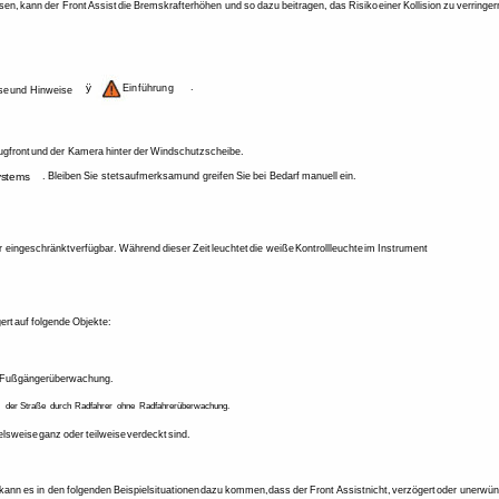
sen, 
kann 
der 
Front 
Assist 
die 
Bremskraft 
erhöhen 
und 
so 
dazu 
beitragen, 
das 
Risiko 
einer 
Kollision 
zu 
verringer
ÿ 
. 
Einführung 
se 
und 
Hinweise 
gfront 
und 
der 
Kamera 
hinter 
der 
Windschutzscheibe. 
stems 
. 
Bleiben 
Sie 
stets 
aufmerksam 
und 
greifen 
Sie 
bei 
Bedarf 
manuell 
ein. 
r 
eingeschränkt 
verfügbar. 
Während 
dieser 
Zeit 
leuchtet 
die 
weiße 
Kontrollleuchte 
im 
Instrument 
ert 
auf 
folgende 
Objekte: 
Fußgängerüberwachung. 
 
der 
Straße 
durch 
Radfahrer 
ohne 
Radfahrerüberwachung. 
elsweise 
ganz 
oder 
teilweise 
verdeckt 
sind. 
 
kann 
es 
in 
den 
folgenden 
Beispielsituationen 
dazu 
kommen, 
dass 
der 
Front 
Assist 
nicht, 
verzögert 
oder 
unerwün