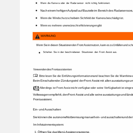
Wenn 
die 
Kamera 
oder 
der 
Radarsensor 
nicht 
richtig 
funktioniert. 
Nach 
einem 
heftigen 
Aufprall 
auf 
Bauteile 
im 
Bereich 
des 
Radarsensors,
Wenn 
die 
Windschutzscheibe 
im 
Sichtfeld 
der 
Kamera 
beschädigt 
ist. 
Wenn 
es 
mehrere 
unerwünschte 
Aktivierungen 
gibt 
WARNUNG 
Wenn 
Sie 
in 
diesen 
Situationen 
den 
Front 
Assist 
nutzen, 
kann 
es 
zu 
Unfällen 
und 
sch
Schalten 
Sie 
in 
den 
beschriebenen 
Situationen 
den 
Front 
Assist 
aus. 
Verwenden 
des 
Frontassistenten 
Bitte 
lesen 
Sie 
die 
Einführungsinformationen 
und 
beachten 
Sie 
die 
Warnhinwe
Beim 
Einschalten 
der 
Zündung 
wird 
der 
Front 
Assist 
mit 
allen 
ausstattungs- 
un
Allerdings 
ist 
Front 
Assist 
nicht 
verfügbar 
oder 
seine 
Verfügbarkeit 
ist 
einges
Volkswagen 
empfiehlt, 
den 
Front 
Assist 
und 
alle 
seine 
ausstattungs- 
und 
länd
Frontassistent. 
Ein- 
und 
Ausschalten 
Sie 
können 
die 
autonome 
Notbremsung 
manuell 
ein- 
und 
ausschalten 
und 
den
Im 
Infotainmentsystem: 
1. 
Öffnen 
Sie 
das 
Menü 
Assistenzsysteme. 