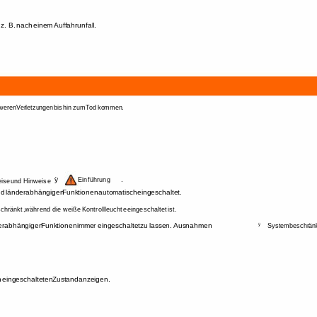
 
z. 
B. 
nach 
einem 
Auffahrunfall. 
weren 
Verletzungen 
bis 
hin 
zum 
Tod 
kommen. 
ÿ 
. 
Einführung 
ise 
und 
Hinweise 
d 
länderabhängigen 
Funktionen 
automatisch 
eingeschaltet. 
chränkt, 
während 
die 
weiße 
Kontrollleuchte 
eingeschaltet 
ist. 
erabhängigen 
Funktionen 
immer 
eingeschaltet 
zu 
lassen. 
Ausnahmen 
ÿ 
Systembeschrän
 
eingeschalteten 
Zustand 
anzeigen. 