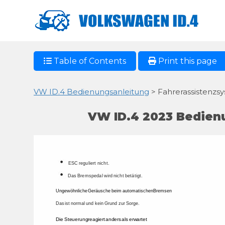
Table of Contents
Print this page
VW ID.4 Bedienungsanleitung
> Fahrerassistenzsy
VW ID.4 2023 Bedienu
ESC 
reguliert 
nicht. 
Das 
Bremspedal 
wird 
nicht 
betätigt. 
Ungewöhnliche 
Geräusche 
beim 
automatischen 
Bremsen 
Das 
ist 
normal 
und 
kein 
Grund 
zur 
Sorge. 
Die 
Steuerung 
reagiert 
anders 
als 
erwartet 