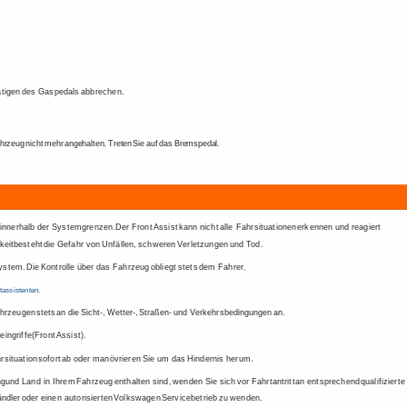
tigen 
des 
Gaspedals 
abbrechen. 
hrzeug 
nicht 
mehr 
angehalten. 
Treten 
Sie 
auf 
das 
Bremspedal. 
innerhalb 
der 
Systemgrenzen. 
Der 
Front 
Assist 
kann 
nicht 
alle 
Fahrsituationen 
erkennen 
und 
reagiert 
eit 
besteht 
die 
Gefahr 
von 
Unfällen, 
schweren 
Verletzungen 
und 
Tod. 
ystem. 
Die 
Kontrolle 
über 
das 
Fahrzeug 
obliegt 
stets 
dem 
Fahrer. 
tassistenten. 
hrzeugen 
stets 
an 
die 
Sicht-, 
Wetter-, 
Straßen- 
und 
Verkehrsbedingungen 
an. 
ingriffe 
(Front 
Assist). 
rsituation 
sofort 
ab 
oder 
manövrieren 
Sie 
um 
das 
Hindernis 
herum. 
ng 
und 
Land 
in 
Ihrem 
Fahrzeug 
enthalten 
sind, 
wenden 
Sie 
sich 
vor 
Fahrtantritt 
an 
entsprechend 
qualifizierte
ndler 
oder 
einen 
autorisierten 
Volkswagen 
Servicebetrieb 
zu 
wenden. 