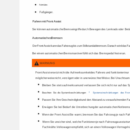
Fahrräder. 
Fußgänger. 
Fahren 
mit 
Front 
Assist 
Sie 
können 
automatische 
Bremseingriffe 
durch 
Bewegen 
des 
Lenkrads 
oder 
Betä
Automatisches 
Bremsen 
Der 
Front 
Assist 
kann 
das 
Fahrzeug 
bis 
zum 
Stillstand 
abbremsen. 
Danach 
wird 
das 
Fa
Bei 
einem 
automatischen 
Bremsmanöver 
fühlt 
sich 
das 
Bremspedal 
fester 
an. 
WARNUNG 
Front 
Assist 
ersetzt 
nicht 
die 
Aufmerksamkeit 
des 
Fahrers 
und 
funktioniert 
nur 
möglicherweise 
nicht, 
verzögert 
oder 
in 
unerwünschter 
Weise. 
Bei 
Unachtsamk
Bleiben 
Sie 
stets 
aufmerksam 
und 
verlassen 
Sie 
sich 
nicht 
nur 
auf 
das 
S
ÿ 
Beachten 
Sie 
die 
Systembeschränkungen 
Systemeinschränkungen 
des 
Fron
Passen 
Sie 
Ihre 
Geschwindigkeit 
und 
den 
Abstand 
zu 
vorausfahrenden 
Fa
Erwägen 
Sie 
bei 
Bedarf 
die 
Unterbrechung 
der 
automatischen 
Notbremse
Wenn 
der 
Front 
Assist 
Sie 
warnt, 
bremsen 
Sie 
das 
Fahrzeug 
je 
nach 
Fah
Wenn 
Sie 
unsicher 
sind, 
welche 
Funktionen 
je 
nach 
Fahrzeugausstattu
Fachkräfte. 
Volkswagen 
empfiehlt, 
sich 
an 
einen 
Volkswagen 
Vertragshä