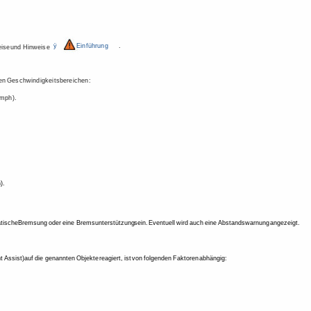
ÿ 
Einführung 
. 
ise 
und 
Hinweise 
en 
Geschwindigkeitsbereichen: 
mph). 
). 
 
tische 
Bremsung 
oder 
eine 
Bremsunterstützung 
sein. 
Eventuell 
wird 
auch 
eine 
Abstandswarnung 
angezeigt. 
t 
Assist) 
auf 
die 
genannten 
Objekte 
reagiert, 
ist 
von 
folgenden 
Faktoren 
abhängig: 