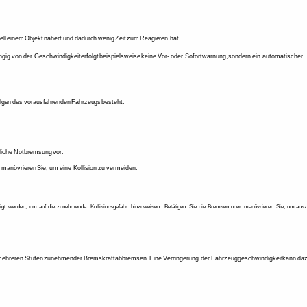
ll 
einem 
Objekt 
nähert 
und 
dadurch 
wenig 
Zeit 
zum 
Reagieren 
hat. 
gig 
von 
der 
Geschwindigkeit 
erfolgt 
beispielsweise 
keine 
Vor- 
oder 
Sofortwarnung, 
sondern 
ein 
automatischer 
 
lgen 
des 
vorausfahrenden 
Fahrzeugs 
besteht. 
iche 
Notbremsung 
vor. 
 
manövrieren 
Sie, 
um 
eine 
Kollision 
zu 
vermeiden. 
igt 
werden, 
um 
auf 
die 
zunehmende 
Kollisionsgefahr 
hinzuweisen. 
Betätigen 
Sie 
die 
Bremsen 
oder 
manövrieren 
Sie, 
um 
ausz
ehreren 
Stufen 
zunehmender 
Bremskraft 
abbremsen. 
Eine 
Verringerung 
der 
Fahrzeuggeschwindigkeit 
kann 
daz