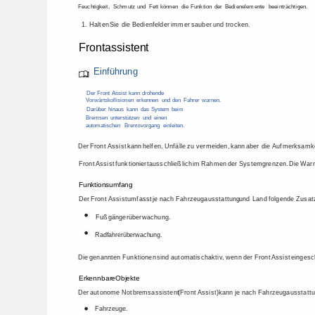
Feuchtigkeit, 
Schmutz 
und 
Fett 
können 
die 
Funktion 
der 
Bedienelemente 
beeinträchtigen. 
1. 
Halten 
Sie 
die 
Bedienfelder 
immer 
sauber 
und 
trocken. 
Frontassistent 
Einführung 
Der 
Front 
Assist 
kann 
drohende 
Vorwärtskollisionen 
erkennen 
und 
den 
Fahrer 
warnen. 
Darüber 
hinaus 
kann 
das 
System 
beim 
Bremsen 
unterstützen 
und 
einen 
automatischen 
Bremsvorgang 
einleiten. 
Der 
Front 
Assist 
kann 
helfen, 
Unfälle 
zu 
vermeiden, 
kann 
aber 
die 
Aufmerksamke
Front 
Assist 
funktioniert 
ausschließlich 
im 
Rahmen 
der 
Systemgrenzen. 
Die 
Warn
Funktionsumfang 
Der 
Front 
Assist 
umfasst 
je 
nach 
Fahrzeugausstattung 
und 
Land 
folgende 
Zusat
Fußgängerüberwachung. 
Radfahrerüberwachung. 
Die 
genannten 
Funktionen 
sind 
automatisch 
aktiv, 
wenn 
der 
Front 
Assist 
eingesc
Erkennbare 
Objekte 
Der 
autonome 
Notbremsassistent 
(Front 
Assist) 
kann 
je 
nach 
Fahrzeugausstattu
Fahrzeuge. 