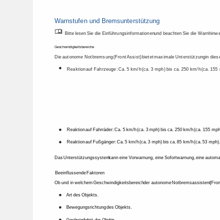
Warnstufen 
und 
Bremsunterstützung 
Bitte 
lesen 
Sie 
die 
Einführungsinformationen 
und 
beachten 
Sie 
die 
Warnhinwe
Geschwindigkeitsbereiche 
Die 
autonome 
Notbremsung 
(Front 
Assist) 
bietet 
maximale 
Unterstützung 
in 
dies
Reaktion 
auf 
Fahrzeuge: 
Ca. 
5 
km/h 
(ca. 
3 
mph) 
bis 
ca. 
250 
km/h 
(ca. 
155 
Reaktion 
auf 
Fahrräder: 
Ca. 
5 
km/h 
(ca. 
3 
mph) 
bis 
ca. 
250 
km/h 
(ca. 
155 
mph
Reaktion 
auf 
Fußgänger: 
Ca. 
5 
km/h 
(ca. 
3 
mph) 
bis 
ca. 
85 
km/h 
(ca. 
53 
mph).
Das 
Unterstützungssystem 
kann 
eine 
Vorwarnung, 
eine 
Sofortwarnung, 
eine 
automa
Beeinflussende 
Faktoren 
Ob 
und 
in 
welchem 
Geschwindigkeitsbereich 
der 
autonome 
Notbremsassistent 
(Fron
Art 
des 
Objekts. 
Bewegungsrichtung 
des 
Objekts. 
Geschwindigkeit 
des 
Objekts. 