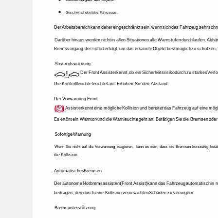
Geschwindigkeit 
des 
Fahrzeugs. 
Der 
Arbeitsbereich 
kann 
daher 
eingeschränkt 
sein, 
wenn 
sich 
das 
Fahrzeug 
sehr 
schne
Darüber 
hinaus 
werden 
nicht 
in 
allen 
Situationen 
alle 
Warnstufen 
durchlaufen. 
Abhän
Bremsvorgang, 
der 
sofort 
erfolgt, 
um 
das 
erkannte 
Objekt 
bestmöglich 
zu 
schützen.
Abstandswarnung 
Der 
Front 
Assist 
erkennt, 
ob 
ein 
Sicherheitsrisiko 
durch 
zu 
starkes 
Verfo
Die 
Kontrollleuchte 
leuchtet 
auf. 
Erhöhen 
Sie 
den 
Abstand. 
Der 
Vorwarnung 
Front 
Assist 
erkennt 
eine 
mögliche 
Kollision 
und 
bereitet 
das 
Fahrzeug 
auf 
eine 
mögl
Es 
ertönt 
ein 
Warnton 
und 
die 
Warnleuchte 
geht 
an. 
Betätigen 
Sie 
die 
Bremsen 
oder
Sofortige 
Warnung 
Wenn 
Sie 
nicht 
auf 
die 
Vorwarnung 
reagieren, 
kann 
es 
sein, 
dass 
die 
Bremsen 
kurzzeitig 
betät
die 
Kollision. 
Automatisches 
Bremsen 
Der 
autonome 
Notbremsassistent 
(Front 
Assist) 
kann 
das 
Fahrzeug 
automatisch 
in 
m
beitragen, 
den 
durch 
eine 
Kollision 
verursachten 
Schaden 
zu 
verringern. 
Bremsunterstützung 