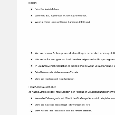
reagiert: 
Beim 
Rückwärtsfahren 
Wenn 
das 
ESC 
regelt 
oder 
nicht 
richtig 
funktioniert. 
Wenn 
mehrere 
Bremslichter 
am 
Fahrzeug 
defekt 
sind. 
Wenn 
an 
einem 
Anhänger 
oder 
Fahrradträger, 
der 
an 
die 
Fahrzeugelektr
Wenn 
das 
Fahrzeug 
sehr 
schnell 
beschleunigt 
oder 
das 
Gaspedal 
ganz 
In 
unklaren 
Verkehrssituationen, 
beispielsweise 
wenn 
vorausfahrende 
F
Beim 
Betreten 
oder 
Verlassen 
eines 
Tunnels. 
Wenn 
der 
Frontassistent 
nicht 
funktioniert 
Front 
Assist 
ausschalten 
Je 
nach 
System 
ist 
der 
Front 
Assist 
in 
den 
folgenden 
Situationen 
möglicherwe
Wenn 
das 
Fahrzeug 
nicht 
auf 
öffentlichen 
Straßen 
gefahren 
wird, 
beispielsweise
Wenn 
das 
Fahrzeug 
abgeschleppt 
oder 
transportiert 
wird 
Wenn 
Add-ons 
den 
Radarsensor 
oder 
die 
Kamera 
abdecken. 