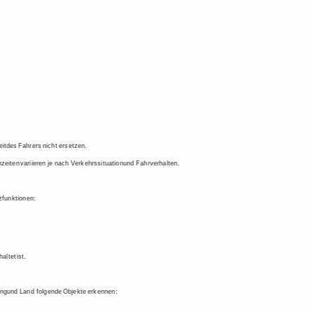
it 
des 
Fahrers 
nicht 
ersetzen. 
zeiten 
variieren 
je 
nach 
Verkehrssituation 
und 
Fahrverhalten. 
zfunktionen: 
haltet 
ist. 
ng 
und 
Land 
folgende 
Objekte 
erkennen: 