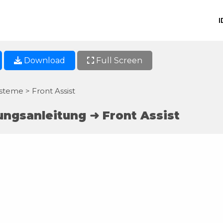
I
Download
Full Screen
steme > Front Assist
ngsanleitung ➜ Front Assist