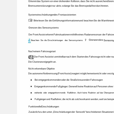
Erkennt 
das 
System 
vor 
einer 
drohenden 
Kollision, 
dass 
Sie 
nicht 
ausreichend 
brem
Bremsunterstützung 
ist 
nur 
aktiv, 
solange 
Sie 
das 
Bremspedal 
fest 
durchtreten. 
Systemeinschränkungen 
des 
Frontassistenten 
Bitte 
lesen 
Sie 
die 
Einführungsinformationen 
und 
beachten 
Sie 
die 
Warnhinwei
Grenzen 
des 
Sensorsystems 
Der 
Front 
Assist 
erkennt 
Fahrsituationen 
mithilfe 
eines 
Radarsensors 
an 
der 
Fahrzeu
ÿ 
Grenzen 
des 
Sensorsy
Beachten 
Sie 
die 
Einschränkungen 
des 
Sensorsystems 
Nach 
einem 
Fahrzeugstart 
Der 
Front 
Assist 
ist 
unmittelbar 
nach 
dem 
Starten 
des 
Fahrzeugs 
nicht 
oder 
nu
Die 
Clusteranzeige 
geht 
an. 
Nicht 
erkennbare 
Objekte 
Die 
autonome 
Notbremsung 
(Front 
Assist) 
reagiert 
möglicherweise 
nicht 
oder 
verzög
Bei 
entgegenkommenden 
oder 
die 
Straße 
kreuzenden 
Fahrzeugen 
Entgegenkommende 
Fußgänger; 
Generell 
keine 
Reaktion 
auf 
Personen 
ohne 
stehende 
oder 
entgegenkommende 
Radfahrer; 
Auch 
keine 
Reaktion 
auf 
das 
Überqueren
Fußgänger 
und 
Radfahrer, 
die 
nicht 
als 
solche 
erkannt 
werden, 
weil 
sie 
beispi
Funktionelle 
Einschränkungen 
Zusätzlich 
zu 
den 
unter 
„Einschränkungen 
der 
Sensorik“ 
beschriebenen 
Situationen