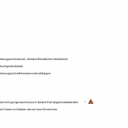
ik 
angeschlossen 
ist, 
mehrere 
Bremslichter 
defekt 
sind. 
durchgedrückt 
wird 
ahrzeuge 
schnell 
bremsen 
oder 
abbiegen 
: 
ise 
nicht 
geeignet 
und 
muss 
in 
diesem 
Fall 
abgeschaltet 
werden 
ÿ 
 
bei 
Fahrten 
im 
Gelände 
oder 
auf 
einer 
Rennstrecke. 