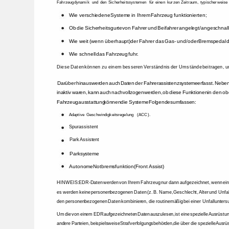
Fahrzeugdynamik 
und 
den 
Sicherheitssystemen 
für 
einen 
kurzen 
Zeitraum, 
typischerweise 
Wie 
verschiedene 
Systeme 
in 
Ihrem 
Fahrzeug 
funktionierten; 
Ob 
die 
Sicherheitsgurte 
von 
Fahrer 
und 
Beifahrer 
angelegt/angeschnall
Wie 
weit 
(wenn 
überhaupt) 
der 
Fahrer 
das 
Gas- 
und/oder 
Bremspedal 
d
Wie 
schnell 
das 
Fahrzeug 
fuhr. 
Diese 
Daten 
können 
zu 
einem 
besseren 
Verständnis 
der 
Umstände 
beitragen, 
u
Darüber 
hinaus 
werden 
auch 
Daten 
der 
Fahrerassistenzsysteme 
erfasst. 
Neben
inaktiv 
waren, 
kann 
auch 
nachvollzogen 
werden, 
ob 
diese 
Funktionen 
in 
den 
ob
Fahrzeugausstattung 
können 
die 
Systeme 
Folgendes 
umfassen: 
Adaptive 
Geschwindigkeitsregelung 
(ACC). 
Spurassistent 
Park 
Assistent 
Parksysteme 
Autonome 
Notbremsfunktion 
(Front 
Assist) 
HINWEIS: 
EDR-Daten 
werden 
von 
Ihrem 
Fahrzeug 
nur 
dann 
aufgezeichnet, 
wenn 
ein
es 
werden 
keine 
personenbezogenen 
Daten 
(z. 
B. 
Name, 
Geschlecht, 
Alter 
und 
Unfal
den 
personenbezogenen 
Daten 
kombinieren, 
die 
routinemäßig 
bei 
einer 
Unfallunters
Um 
die 
von 
einem 
EDR 
aufgezeichneten 
Daten 
auszulesen, 
ist 
eine 
spezielle 
Ausrüstun
andere 
Parteien, 
beispielsweise 
Strafverfolgungsbehörden, 
die 
über 
die 
spezielle 
Ausrü