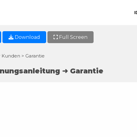
I
Download
Full Screen
r Kunden > Garantie
nungsanleitung ➜ Garantie