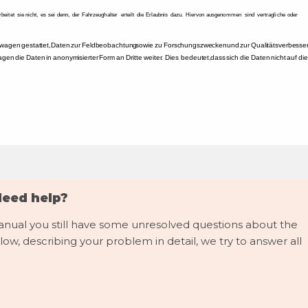
rbeitet 
sie 
nicht, 
es 
sei 
denn, 
der 
Fahrzeughalter 
erteilt 
die 
Erlaubnis 
dazu. 
Hiervon 
ausgenommen 
sind 
vertragliche 
oder 
swagen 
gestattet, 
Daten 
zur 
Feldbeobachtung 
sowie 
zu 
Forschungszwecken 
und 
zur 
Qualitätsverbesse
agen 
die 
Daten 
in 
anonymisierter 
Form 
an 
Dritte 
weiter. 
Dies 
bedeutet, 
dass 
sich 
die 
Daten 
nicht 
auf 
die
Need help?
manual you still have some unresolved questions about the
low, describing your problem in detail, we try to answer all