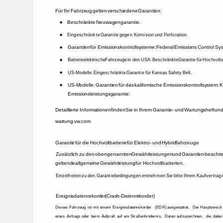
Für 
Ihr 
Fahrzeug 
gelten 
verschiedene 
Garantien: 
Beschränkte 
Neuwagengarantie. 
Eingeschränkte 
Garantie 
gegen 
Korrosion 
und 
Perforation. 
Garantien 
für 
Emissionskontrollsysteme: 
Federal 
Emissions 
Control 
Sys
Batterieelektrische 
Fahrzeuge 
in 
den 
USA: 
Beschränkte 
Garantie 
für 
Hochvolt
US-Modelle: 
Eingeschränkte 
Garantie 
für 
Kansas 
Safety 
Belt. 
US-Modelle: 
Garantien 
für 
das 
kalifornische 
Emissionskontrollsystem: 
K
Emissionsleistungsgarantie. 
Detaillierte 
Informationen 
finden 
Sie 
in 
Ihrem 
Garantie- 
und 
Wartungsheft 
und
wartung.vw.com 
Garantie 
für 
die 
Hochvoltbatterie 
für 
Elektro- 
und 
Hybridfahrzeuge 
Zusätzlich 
zu 
den 
oben 
genannten 
Gewährleistungen 
und 
Garantien 
beachte
geltende 
allgemeine 
Gewährleistung 
für 
Hochvoltbatterien. 
Einzelheiten 
zu 
den 
Garantiebedingungen 
entnehmen 
Sie 
bitte 
Ihrem 
Kaufvertrag 
Ereignisdatenrekorder 
(Crash-Datenrekorder) 
Dieses 
Fahrzeug 
ist 
mit 
einem 
Ereignisdatenrekorder 
(EDR) 
ausgestattet. 
Der 
Hauptzweck
eines 
Airbags 
oder 
beim 
Aufprall 
auf 
ein 
Straßenhindernis, 
Daten 
aufzuzeichnen, 
die 
dabei