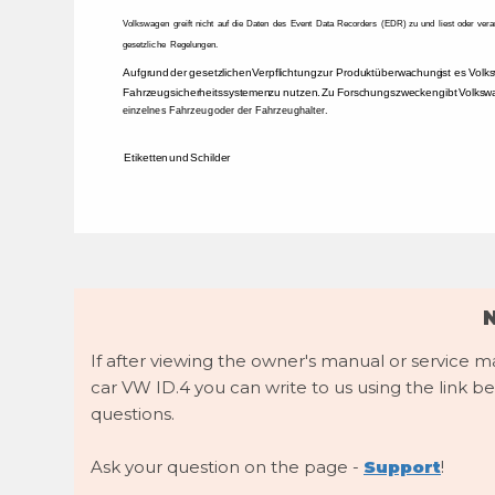
Volkswagen 
greift 
nicht 
auf 
die 
Daten 
des 
Event 
Data 
Recorders 
(EDR) 
zu 
und 
liest 
oder 
vera
gesetzliche 
Regelungen. 
Aufgrund 
der 
gesetzlichen 
Verpflichtung 
zur 
Produktüberwachung 
ist 
es 
Volk
Fahrzeugsicherheitssystemen 
zu 
nutzen. 
Zu 
Forschungszwecken 
gibt 
Volksw
einzelnes 
Fahrzeug 
oder 
der 
Fahrzeughalter. 
Etiketten 
und 
Schilder 
If after viewing the owner's manual or service 
car VW ID.4 you can write to us using the link be
questions.
Ask your question on the page -
Support
!