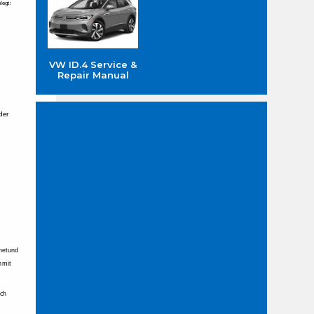
legt: 
VW ID.4 Service &
Repair Manual
der 
net 
und 
h 
mit 
ch 