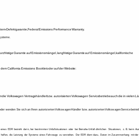
tem-Defektgarantie, 
Federal 
Emissions 
Performance 
Warranty. 
systeme. 
urzfristige 
Garantie 
auf 
Emissionsmängel, 
langfristige 
Garantie 
auf 
Emissionsmängel, 
kalifornische 
 
dem 
California 
Emissions 
Booklet 
oder 
auf 
der 
Website: 
n 
die 
Volkswagen 
Vertragshändler 
bzw. 
autorisierten 
Volkswagen 
Servicebetriebe 
auch 
die 
in 
vielen 
Lä
oder 
wenden 
Sie 
sich 
an 
Ihren 
autorisierten 
Volkswagen 
Händler 
bzw. 
autorisierten 
Volkswagen 
Servicebetrieb
 
eines 
EDR 
besteht 
darin, 
bei 
bestimmten 
Unfallsituationen 
oder 
bei 
Beinahe-Unfall-ähnlichen 
Situationen, 
z. 
B. 
beim 
Aus
 
helfen, 
die 
Leistung 
der 
Systeme 
eines 
Fahrzeugs 
zu 
verstehen. 
Der 
EDR 
dient 
dazu, 
Daten 
im 
Zusammenhang 
mit 
der