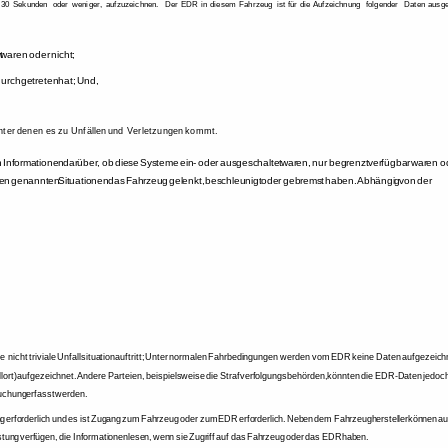
30 
Sekunden 
oder 
weniger, 
aufzuzeichnen. 
Der 
EDR 
in 
diesem 
Fahrzeug 
ist 
für 
die 
Aufzeichnung 
folgender 
Daten 
ausge
t 
waren 
oder 
nicht; 
urchgetreten 
hat; 
Und, 
nter 
denen 
es 
zu 
Unfällen 
und 
Verletzungen 
kommt. 
 
Informationen 
darüber, 
ob 
diese 
Systeme 
ein- 
oder 
ausgeschaltet 
waren, 
nur 
begrenzt 
verfügbar 
waren 
o
en 
genannten 
Situationen 
das 
Fahrzeug 
gelenkt, 
beschleunigt 
oder 
gebremst 
haben. 
Abhängig 
von 
der 
e 
nicht 
triviale 
Unfallsituation 
auftritt; 
Unter 
normalen 
Fahrbedingungen 
werden 
vom 
EDR 
keine 
Daten 
aufgezeich
lort) 
aufgezeichnet. 
Andere 
Parteien, 
beispielsweise 
die 
Strafverfolgungsbehörden, 
könnten 
die 
EDR-Daten 
jedoc
uchung 
erfasst 
werden. 
g 
erforderlich 
und 
es 
ist 
Zugang 
zum 
Fahrzeug 
oder 
zum 
EDR 
erforderlich. 
Neben 
dem 
Fahrzeughersteller 
können 
au
stung 
verfügen, 
die 
Informationen 
lesen, 
wenn 
sie 
Zugriff 
auf 
das 
Fahrzeug 
oder 
das 
EDR 
haben. 