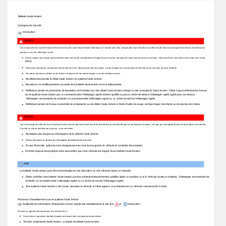
Batterie haute tension 
Consignes de sécurité 
Introduction 
DANGER 
Les composants du système haute tension sont soumis à une haute tension électrique. Le contact avec des composants sous tension du système haute tension provoque des brûlures, des blessures 
graves ou un choc électrique mortel. 
Partez toujours du principe que la batterie haute tension est complètement chargée et que tous les composants haute tension sont sous tension. Cela peut être le cas même si le contact est coupé. 
éteint. 
Ne touchez jamais les composants haute tension ni les câbles haute tension orange. Les dommages aux composants haute tension ne sont pas toujours évidents. 
Ne retirez jamais les câbles haute tension orange et ne les endommagez ni ne les modifiez jamais. 
Ne débranchez jamais le câble haute tension du système haute tension. 
N'ouvrez ou ne modifiez jamais le couvercle de la batterie haute tension et ne le retirez jamais. 
N'effectuez jamais de procédures de réparation et d'entretien sur des câbles haute tension orange ou des composants haute tension. Faites toujours effectuer les travaux 
sur le système haute tension par un concessionnaire Volkswagen agréé dûment qualifié ou par un centre de service Volkswagen agréé agréé pour ces travaux. 
Volkswagen recommande de contacter un concessionnaire Volkswagen agréé ou un centre de service Volkswagen agréé. 
N'effectuez jamais de travaux à proximité de composants ou de câbles haute tension à l'aide d'outils de coupe, de façonnage, tranchants ou de sources de chaleur. 
DANGER 
Tout dommage au véhicule ou à la batterie haute tension peut entraîner une fuite immédiate ou retardée de gaz ou de liquides toxiques. Les gaz qui s'échappent peuvent provoquer un incendie. 
Il existe un risque de blessures graves, voire mortelles. 
Ne respirez pas les gaz qui s'échappent de la batterie haute tension. 
Ne touchez jamais les liquides qui s'échappent de la batterie haute tension. 
En cas d'incendie, quittez la zone dangereuse avec tous les occupants du véhicule et contactez les pompiers. 
Informez toujours les pompiers et les secouristes que votre véhicule est équipé d'une batterie haute tension. 
AVIS 
La batterie haute tension peut être endommagée en cas d'accident ou si le véhicule heurte un obstacle. 
Faites contrôler votre batterie haute tension par des professionnels pleinement qualifiés après un accident ou si le véhicule heurte un obstacle. Volkswagen recommande de 
contacter un concessionnaire Volkswagen agréé ou un centre de service Volkswagen agréé. 
Si le système haute tension a été coupé, sécurisez le véhicule et faites appel à un professionnel. Le véhicule n'est plus prêt à rouler. 
Panneaux d'avertissement pour le système haute tension 
et 
Introduction 
. 
Veuillez lire les informations d'introduction et tenir compte des avertissements et des avis. 
Où peuton apposer des panneaux d’avertissement ? 
Couvercles et capuchons derrière lesquels se trouvent des composants haute tension. 
Tous les composants haute tension, y compris la batterie haute tension. 