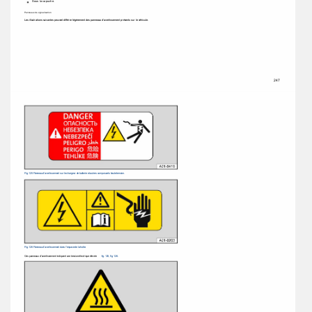
Sous la capuche. 
Panneaux de signalisation 
Les illustrations suivantes peuvent différer légèrement des panneaux d'avertissement présents sur le véhicule. 
247 
Fig. 125 Panneau d'avertissement sur le chargeur de batterie et autres composants haute tension. 
Fig. 126 Panneau d'avertissement dans l'espace de la hotte. 
Ces panneaux d'avertissement indiquent une tension électrique élevée 
fig. 125, fig. 126. 