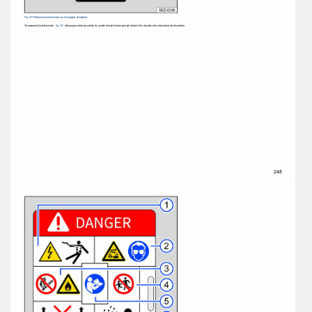
Fig. 127 Panneau d'avertissement sur le chargeur de batterie. 
Ce panneau d'avertissement 
fig. 127 
indique que certaines parties du système haute tension peuvent devenir très chaudes et ne doivent pas être touchées. 
248 