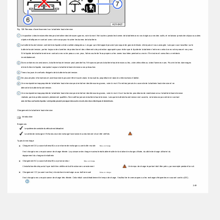
Fig. 128 Panneau d'avertissement sur la batterie haute tension. 
L'exposition à des tensions élevées peut entraîner des blessures graves, voire la mort. Ne touchez jamais les bornes de la batterie avec vos doigts ou avec des outils, et ne laissez jamais des bijoux ou autres 
objets métalliques en contact avec votre corps pour toucher les bornes de la batterie. 
La batterie haute tension contient des liquides et des solides dangereux. Les gaz qui s'échappent peuvent provoquer de graves brûlures chimiques et vous aveugler. Lorsque vous travaillez sur le 
batterie haute tension, portez toujours des lunettes de protection et des vêtements de protection appropriés pour éviter que le liquide de la batterie n'entre en contact avec votre peau et vos yeux. 
Si le liquide de la batterie entre en contact avec votre peau ou vos yeux, faites couler de l'eau propre sur les zones touchées pendant au moins 15 minutes et consultez un médecin. 
immédiatement. 
Dans certaines circonstances, la batterie haute tension peut prendre feu. N'exposez jamais la batterie haute tension au feu, à des étincelles ou à des flammes nues. Pour éviter les dommages 
et des fuites de liquide, manipulez toujours la batterie haute tension avec précaution. 
Tenez toujours les enfants éloignés de la batterie haute tension. 
De plus amples informations et avertissements peuvent être trouvés dans le manuel du propriétaire et dans les informations d'atelier. 
Une manipulation inappropriée de la batterie haute tension peut entraîner des blessures graves, voire la mort. Ne retirez jamais le couvercle de la batterie haute tension et ne 
démonter la batterie haute tension. 
Une manipulation inappropriée de la batterie haute tension peut entraîner des blessures graves, voire la mort. Avoir toutes les procédures de maintenance sur la batterie haute tension 
réalisés par des professionnels pleinement qualifiés. Ne modifiez jamais la batterie haute tension. Lorsque la batterie haute tension est ouverte, ne la laissez pas entrer en contact 
avec de l'eau ou d'autres liquides. Les liquides peuvent provoquer des courtscircuits, des chocs électriques et des brûlures. 
Chargement de la batterie haute tension 
Introduction 
Exigences 
Le système de conduite du véhicule est désactivé. 
. 
Le câble de recharge et l'infrastructure de recharge fonctionnent correctement et ont été vérifiés 
Types de recharge 
Chargement CA (courant alternatif) sur une borne de recharge ou une boîte murale 
Mise en charge. 
Il est chargé avec une puissance de charge élevée. La puissance de charge maximale réalisable résulte de la station de charge utilisée, du câble de charge utilisé et du 
équipement du chargeur de batterie. 
Chargement AC (courant alternatif) sur prise secteur 
Mise en charge. 
L'installation électrique du foyer doit être vérifiée et doit fonctionner correctement 
. Un temps de charge important doit être prévu, par exemple pendant la nuit. 
Chargement CC (courant continu) à la station de recharge ou au boîtier mural 
Mise en charge: 
Il est chargé avec une puissance de charge très élevée. Cela réduit considérablement le temps de charge. Veuillez lire les remarques sur les recharges fréquentes en courant continu (DC). 
. 
249 