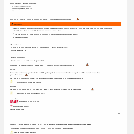
Activer et désactiver l'ASR Sport et l'ESC Sport 
Sur les véhicules à transmission intégrale 
(4MOTION), la régulation de freinage ESC 
le système peut être commuté sur un sport 
mode. 
Situations de conduite 
. 
Afin d'éviter tout risque, les systèmes de freinage ne doivent pas être désactivés dans des conditions normales. 
AVERTISSEMENT 
Lorsque l'ASR est restreint ou que l'ESC Sport est activé, le risque d'embardée du véhicule est nettement plus élevé. Le véhicule peut être difficile pour les conducteurs inexpérimentés 
à manipuler à des vitesses élevées. Des accidents et des blessures graves, voire mortelles, pourraient en résulter. 
N'activez l'ESC Sport que si vous conduisez sur un circuit fermé et si vous êtes expérimenté en conduite sportive. 
Ne prenez aucun risque. 
Allumer et éteindre 
1. Ouvrez les paramètres du véhicule du système d'infodivertissement 
Menu des paramètres du véhicule. 
2. Ouvrez le menu Véhicule. 
3. Ouvrez le menu Extérieur. 
4. Ouvrez le menu Freins. 
5. Activez la fonction dans la liste déroulante Système ESC. 
. 
Si le réglage n'est plus utilisé, vous devez à nouveau désactiver complètement le système d'assistance au freinage. 
ASR Sport 
Véhicules à propulsion arrière : il peut être utile d'activer l'ASR Sport lorsque le véhicule roule sur un sol meuble ou lorsque le véhicule "se balance" hors de sa place. 
. 
parce qu'il est coincé 
Cette fonction est disponible via le paramètre ASR désactivé dans la liste déroulante Système ESC du système d'infodivertissement. 
ASR Sport activé. Le voyant jaune s'allume. 
ESC Sport 
. 
La fonction aide à la conduite sportive. L'ESC intervient plus tard pour stabiliser le véhicule, par exemple dans les virages rapides 
L'ESC Sport est activé. Le voyant jaune s'allume. 
Dépannage 
Panne du servofrein électromécanique 
Ne continuez pas à conduire ! 
Le voyant rouge s'allume. 
182 
Un message s'affiche si nécessaire. Appuyez plus fort sur la pédale de frein, car le manque d'assistance au freinage augmentera la distance de freinage. 
1. Contactez un concessionnaire Volkswagen agréé ou un centre de service Volkswagen agréé pour obtenir de l'aide. 
Servofrein électromécanique défectueux 