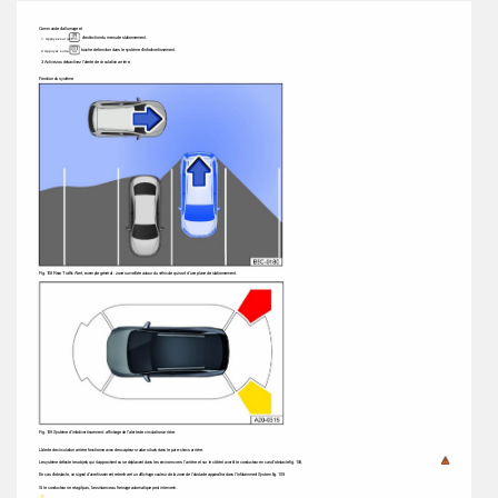
Commande d'allumage et 
d'extinction du menu de stationnement. 
1. Appuyez sur le 
touche de fonction dans le système d'infodivertissement. 
2. Appuyez sur le 
3. Activez ou désactivez l'alerte de circulation arrière. 
Fonction du système 
Fig. 108 Rear Traffic Alert, exemple général : zone surveillée autour du véhicule qui sort d'une place de stationnement. 
Fig. 109 Système d'infodivertissement : affichage de l'alerte de circulation arrière. 
L'alerte de circulation arrière fonctionne avec des capteurs radar situés dans le parechocs arrière. 
Le système détecte les objets qui s'approchent ou se déplacent dans les environs vers l'arrière et sur le côté et avertit le conducteur en cas d'obstacle fig. 108, 
En cas d'obstacle, un signal d'avertissement retentira et un affichage couleur de la zone de l'obstacle apparaîtra dans l'Infotainment System fig. 109. 
Si le conducteur ne réagit pas, l’assistance au freinage automatique peut intervenir. 